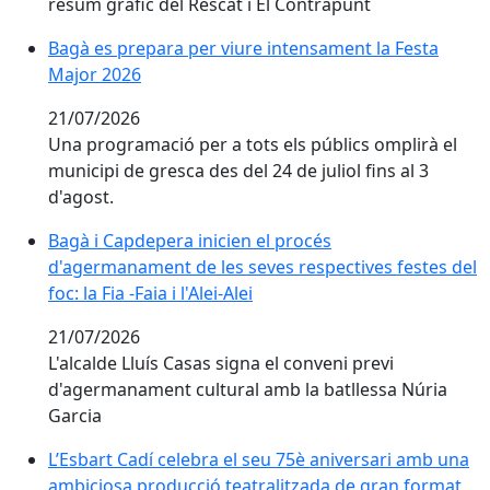
resum gràfic del Rescat i El Contrapunt
Bagà es prepara per viure intensament la Festa Majo
Bagà es prepara per viure intensament la Festa
Major 2026
21/07/2026
Una programació per a tots els públics omplirà el
municipi de gresca des del 24 de juliol fins al 3
d'agost.
Bagà i Capdepera inicien el procés d'agermanament de les
Bagà i Capdepera inicien el procés
d'agermanament de les seves respectives festes del
foc: la Fia -Faia i l'Alei-Alei
21/07/2026
L'alcalde Lluís Casas signa el conveni previ
d'agermanament cultural amb la batllessa Núria
Garcia
L’Esbart Cadí celebra el seu 75è aniversari amb una 
L’Esbart Cadí celebra el seu 75è aniversari amb una
ambiciosa producció teatralitzada de gran format