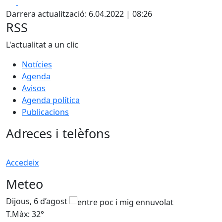
Facebook
X
Darrera actualització: 6.04.2022 | 08:26
RSS
L'actualitat a un clic
Notícies
Agenda
Avisos
Agenda política
Publicacions
Adreces i telèfons
Accedeix
Meteo
Dijous, 6 d’agost
D
T.Màx: 32°
T