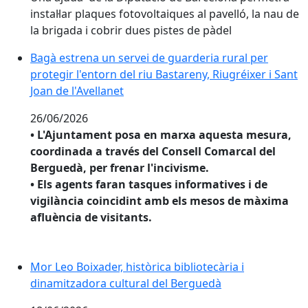
instal·lar plaques fotovoltaiques al pavelló, la nau de
la brigada i cobrir dues pistes de pàdel
Bagà estrena un servei de guarderia rural per protegir 
Bagà estrena un servei de guarderia rural per
protegir l'entorn del riu Bastareny, Riugréixer i Sant
Joan de l'Avellanet
26/06/2026
•
L'Ajuntament posa en marxa aquesta mesura,
coordinada a través del Consell Comarcal del
Berguedà, per frenar l'incivisme.
•
Els agents faran tasques informatives i de
vigilància coincidint amb els mesos de màxima
afluència de visitants.
Mor Leo Boixader, històrica bibliotecària i dinamitza
Mor Leo Boixader, històrica bibliotecària i
dinamitzadora cultural del Berguedà