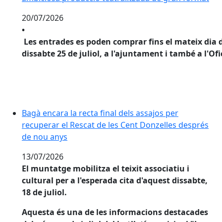
20/07/2026
•
 Les entrades es poden comprar fins el mateix dia de
dissabte 25 de juliol, a l'ajuntament i també a l'O
Bagà encara la recta final dels assajos per recuperar
Bagà encara la recta final dels assajos per
recuperar el Rescat de les Cent Donzelles després
de nou anys
13/07/2026
El muntatge mobilitza el teixit associatiu i
cultural per a l'esperada cita d'aquest dissabte,
18 de juliol.
Aquesta és una de les informacions destacades