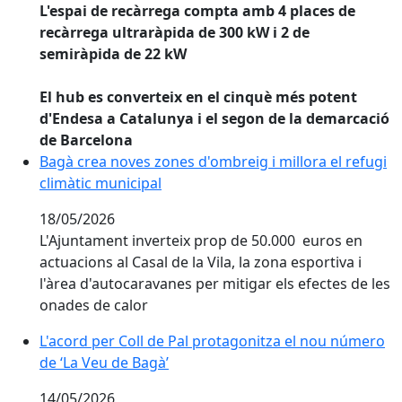
L'espai de recàrrega compta amb 4 places de
recàrrega ultraràpida de 300 kW i 2 de
semiràpida de 22 kW
El hub es converteix en el cinquè més potent
d'Endesa a Catalunya i el segon de la demarcació
de Barcelona
Bagà crea noves zones d'ombreig i millora el refugi c
Bagà crea noves zones d'ombreig i millora el refugi
climàtic municipal
18/05/2026
L'Ajuntament inverteix prop de 50.000 euros en
actuacions al Casal de la Vila, la zona esportiva i
l'àrea d'autocaravanes per mitigar els efectes de les
onades de calor
L'acord per Coll de Pal protagonitza el nou número de
L'acord per Coll de Pal protagonitza el nou número
de ‘La Veu de Bagà’
14/05/2026