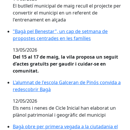
El butlletí municipal de maig recull el projecte per
convertir el municipi en un referent de
l'entrenament en alçada
"Bagà pel Benestar", un cap de setmana de propostes
"Bagà pel Benestar", un cap de setmana de
propostes centrades en les famílies
13/05/2026
Del 15 al 17 de maig, la vila proposa un seguit
d'actes gratuïts per gaudir i cuidar-se en
comunitat.
L'alumnat de l'escola Galceran de Pinós convida a re
L'alumnat de l'escola Galceran de Pinós convida a
redescobrir Bagà
12/05/2026
Els nens i nenes de Cicle Inicial han elaborat un
plànol patrimonial i geogràfic del municipi
Bagà obre per primera vegada a la ciutadania el procé
Bagà obre per primera vegada a la ciutadania el