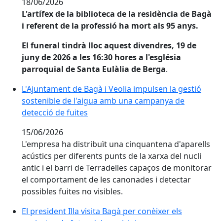
18/06/2026
L'artífex de la biblioteca de la residència de Bagà
i referent de la professió ha mort als 95 anys.
El funeral tindrà lloc aquest divendres, 19 de
juny de 2026 a les 16:30 hores a l'església
parroquial de Santa Eulàlia de Berga
.
L'Ajuntament de Bagà i Veolia impulsen la gestió sos
L'Ajuntament de Bagà i Veolia impulsen la gestió
sostenible de l'aigua amb una campanya de
detecció de fuites
15/06/2026
L'empresa ha distribuït una cinquantena d'aparells
acústics per diferents punts de la xarxa del nucli
antic i el barri de Terradelles capaços de monitorar
el comportament de les canonades i detectar
possibles fuites no visibles.
El president Illa visita Bagà per conèixer els projectes
El president Illa visita Bagà per conèixer els