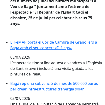
del número de juliol del butlletí municipal "La
Veu de Bagà " juntament amb l'estrena de
l'espectacle "El Repunt" de l'Esbart Cadí el
dissabte, 25 de juliol per celebrar els seus 75
anys.
El FeMAP porta el Cor de Cambra de Granollers a Bag
El FeMAP porta el Cor de Cambra de Granollers a
Bagà amb el seu concert «Diàlegs»
08/07/2026
L'espectacle tindrà lloc aquest divendres a l'Església
de Sant Esteve i inclourà una visita guiada a les
pintures de Palau
Bagà rep una subvenció de més de 500.000 euros per c
Bagà rep una subvenció de més de 500.000 euros
per crear infraestructures d’energia solar
03/07/2026
Una ajuda de la Diputació de Barcelona permetrà