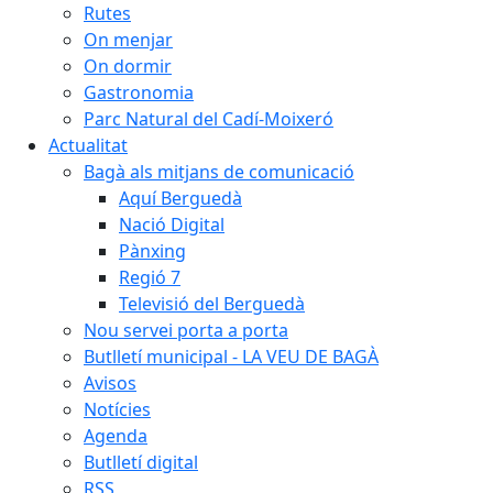
Rutes
On menjar
On dormir
Gastronomia
Parc Natural del Cadí-Moixeró
Actualitat
Bagà als mitjans de comunicació
Aquí Berguedà
Nació Digital
Pànxing
Regió 7
Televisió del Berguedà
Nou servei porta a porta
Butlletí municipal - LA VEU DE BAGÀ
Avisos
Notícies
Agenda
Butlletí digital
RSS