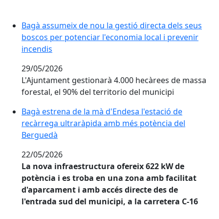
Bagà assumeix de nou la gestió directa dels seus bosc
Bagà assumeix de nou la gestió directa dels seus
boscos per potenciar l'economia local i prevenir
incendis
29/05/2026
L'Ajuntament gestionarà 4.000 hecàrees de massa
forestal, el 90% del territorio del municipi
Bagà estrena de la mà d'Endesa l'estació de recàrre
Bagà estrena de la mà d'Endesa l'estació de
recàrrega ultraràpida amb més potència del
Berguedà
22/05/2026
La nova infraestructura ofereix 622 kW de
potència i es troba en una zona amb facilitat
d'aparcament i amb accés directe des de
l'entrada sud del municipi, a la carretera C-16