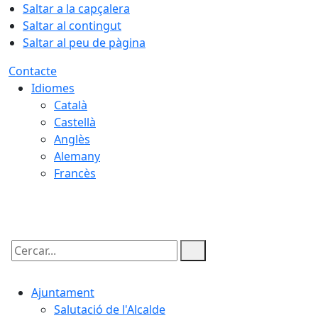
Saltar a la capçalera
Saltar al contingut
Saltar al peu de pàgina
Contacte
Idiomes
Català
Castellà
Anglès
Alemany
Francès
06.08.2026 | 09:09
Cercar:
Ajuntament
Salutació de l'Alcalde