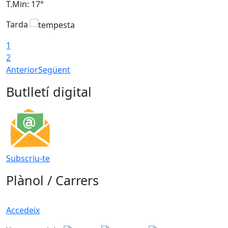
T.Min: 17°
T
Tarda
T
1
2
Anterior
Següent
Butlletí digital
Subscriu-te
Plànol / Carrers
Accedeix