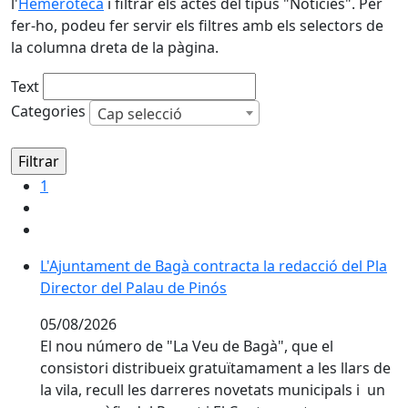
l'
Hemeroteca
i filtrar els actes del tipus "Notícies". Per
fer-ho, podeu fer servir els filtres amb els selectors de
la columna dreta de la pàgina.
Text
Categories
Cap selecció
1
L'Ajuntament de Bagà contracta la redacció del Pla Di
L'Ajuntament de Bagà contracta la redacció del Pla
Director del Palau de Pinós
05/08/2026
El nou número de "La Veu de Bagà", que el
consistori distribueix gratuïtamament a les llars de
la vila, recull les darreres novetats municipals i un