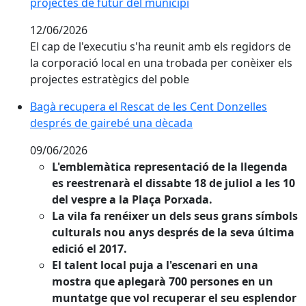
projectes de futur del municipi
12/06/2026
El cap de l'executiu s'ha reunit amb els regidors de
la corporació local en una trobada per conèixer els
projectes estratègics del poble
Bagà recupera el Rescat de les Cent Donzelles despr
Bagà recupera el Rescat de les Cent Donzelles
després de gairebé una dècada
09/06/2026
L'emblemàtica representació de la llegenda
es reestrenarà el dissabte 18 de juliol a les 10
del vespre a la Plaça Porxada.
La vila fa renéixer un dels seus grans símbols
culturals nou anys després de la seva última
edició el 2017.
El talent local puja a l'escenari en una
mostra que aplegarà 700 persones en un
muntatge que vol recuperar el seu esplendor