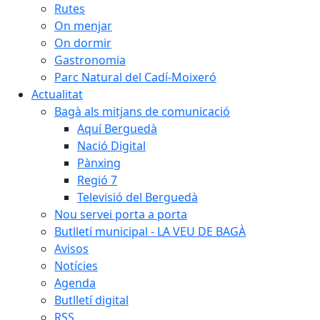
Rutes
On menjar
On dormir
Gastronomia
Parc Natural del Cadí-Moixeró
Actualitat
Bagà als mitjans de comunicació
Aquí Berguedà
Nació Digital
Pànxing
Regió 7
Televisió del Berguedà
Nou servei porta a porta
Butlletí municipal - LA VEU DE BAGÀ
Avisos
Notícies
Agenda
Butlletí digital
RSS