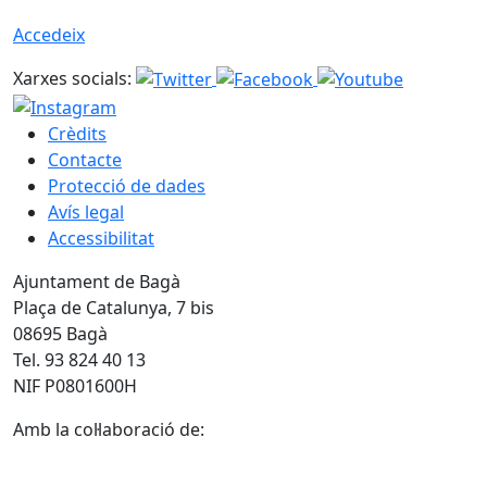
Accedeix
Xarxes socials:
Crèdits
Contacte
Protecció de dades
Avís legal
Accessibilitat
Ajuntament de Bagà
Plaça de Catalunya, 7 bis
08695 Bagà
Tel. 93 824 40 13
NIF P0801600H
Amb la col·laboració de: