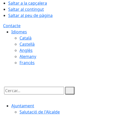
Saltar a la capçalera
Saltar al contingut
Saltar al peu de pàgina
Contacte
Idiomes
Català
Castellà
Anglès
Alemany
Francès
09.08.2026 | 08:50
Cercar:
Ajuntament
Salutació de l'Alcalde