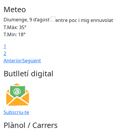
Meteo
Diumenge, 9 d’agost
D
T.Màx: 35°
T
T.Min: 18°
T
1
T
2
Anterior
Següent
Butlletí digital
Subscriu-te
Plànol / Carrers