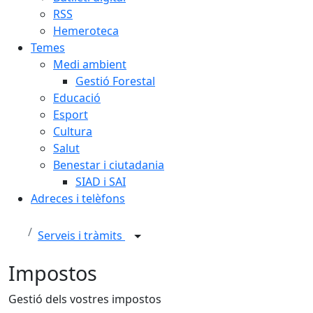
RSS
Hemeroteca
Temes
Medi ambient
Gestió Forestal
Educació
Esport
Cultura
Salut
Benestar i ciutadania
SIAD i SAI
Adreces i telèfons
Serveis i tràmits
Impostos
Gestió dels vostres impostos