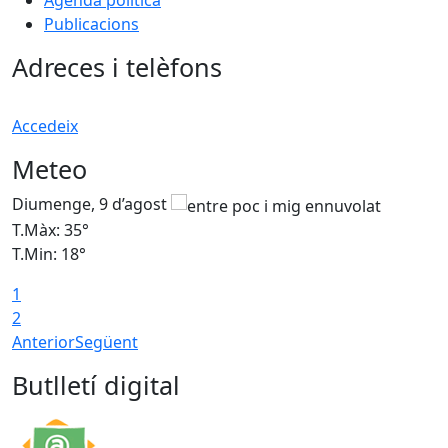
Agenda política
Publicacions
Adreces i telèfons
Accedeix
Meteo
Diumenge, 9 d’agost
D
T.Màx: 35°
T
T.Min: 18°
T
1
T
2
Anterior
Següent
Butlletí digital