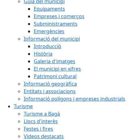
Guia del municipi
Equipaments
Empreses i comerços
Subministraments
Emergències
Informació del municipi
Introducció
Història
Galeria d'imatges
El municipi en xifres
Patrimoni cultural
Informació geogràfica
Entitats i associacions
Informació polígons i empreses industrials
Turisme
Turisme a Bagà
Llocs d'interès
Festes i fires
Videos destacats