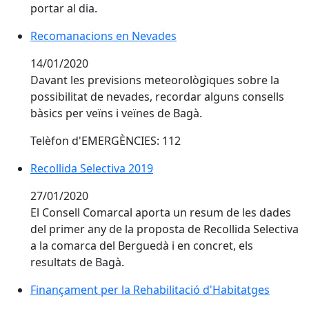
portar al dia.
Recomanacions en Nevades
Recomanacions en Nevades
14/01/2020
Davant les previsions meteorològiques sobre la
possibilitat de nevades, recordar alguns consells
bàsics per veïns i veïnes de Bagà.
Telèfon d'EMERGÈNCIES: 112
Recollida Selectiva 2019
Recollida Selectiva 2019
27/01/2020
El Consell Comarcal aporta un resum de les dades
del primer any de la proposta de Recollida Selectiva
a la comarca del Berguedà i en concret, els
resultats de Bagà.
Finançament per la Rehabilitació d'Habitatges
Finançament per la Rehabilitació d'Habitatges