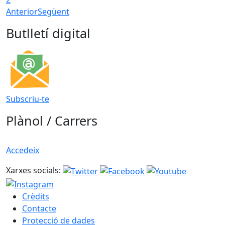
Anterior
Següent
Butlletí digital
Subscriu-te
Plànol / Carrers
Accedeix
Xarxes socials:
Crèdits
Contacte
Protecció de dades