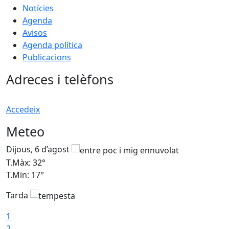
Notícies
Agenda
Avisos
Agenda política
Publicacions
Adreces i telèfons
Accedeix
Meteo
Dijous, 6 d’agost
D
T.Màx: 32°
T
T.Min: 17°
T
Tarda
T
1
2