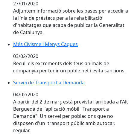
27/01/2020
Adjuntem informació sobre les bases per accedir a
la línia de préstecs per a la rehabilitació
d'habitatges que acaba de publicar la Generalitat
de Catalunya.
Més Civisme i Menys Caques
Més Civisme i Menys Caques
03/02/2020
Recull els excrements dels teus animals de
companyia per tenir un poble net i evita sancions.
Servei de Transport a Demanda
Servei de Transport a Demanda
04/02/2020
A partir del 2 de març està prevista l'arribada a l'Alt
Berguedà de l'aplicació mòbil "Transport a
Demanda". Un servei per poblacions que no
disposen d'un transport públic amb autocar,
regular.