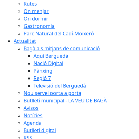
Rutes
On menjar
On dormir
Gastronomia
Parc Natural del Cadí-Moixeró
Actualitat
Bagà als mitjans de comunicació
Aquí Berguedà
Nació Digital
Pànxing
Regió 7
Televisió del Berguedà
Nou servei porta a porta
Butlletí municipal - LA VEU DE BAGÀ
Avisos
Notícies
Agenda
Butlletí digital
RSS