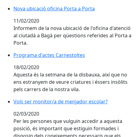
Nova ubicació oficina Porta a Porta
Nova ubicació oficina Porta a Porta
11/02/2020
Informem de la nova ubicació de l'oficina d'atenció
al ciutadà a Bagà per qüestions referides al Porta a
Porta.
Programa d'actes Carnestoltes
Programa d'actes Carnestoltes
18/02/2020
Aquesta és la setmana de la disbauxa, així que no
ens estranyem de veure criatures i éssers insòlits
pels carrers de la nostra vila.
Vols ser monitor/a de menjador escolar?
Vols ser monitor/a de menjador escolar?
02/03/2020
Per les persones que vulguin accedir a aquesta
posició, és important que estiguin formades i
disposin dels coneixements necessaris que els