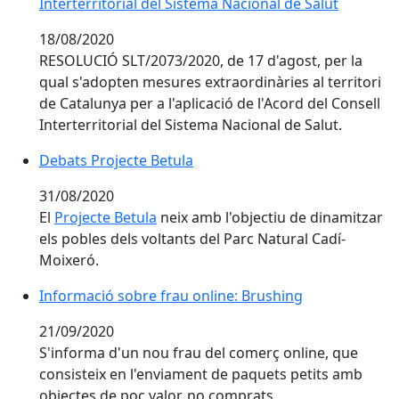
Interterritorial del Sistema Nacional de Salut
18/08/2020
RESOLUCIÓ SLT/2073/2020, de 17 d'agost, per la
qual s'adopten mesures extraordinàries al territori
de Catalunya per a l'aplicació de l'Acord del Consell
Interterritorial del Sistema Nacional de Salut.
Debats Projecte Betula
Debats Projecte Betula
31/08/2020
El
Projecte Betula
neix amb l'objectiu de dinamitzar
els pobles dels voltants del Parc Natural Cadí-
Moixeró.
Informació sobre frau online: Brushing
Informació sobre frau online: Brushing
21/09/2020
S'informa d'un nou frau del comerç online, que
consisteix en l'enviament de paquets petits amb
objectes de poc valor, no comprats.