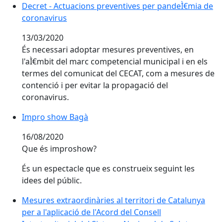
Decret - Actuacions preventives per pandeÌ€mia de
coronavirus
13/03/2020
És necessari adoptar mesures preventives, en
l'aÌ€mbit del marc competencial municipal i en els
termes del comunicat del CECAT, com a mesures de
contenció i per evitar la propagació del
coronavirus.
Impro show Bagà
Impro show Bagà
16/08/2020
Que és improshow?
És un espectacle que es construeix seguint les
idees del públic.
Mesures extraordinàries al territori de Catalunya
per a l'aplicació de l'Acord del Consell