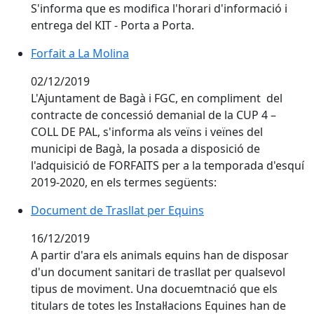
S'informa que es modifica l'horari d'informació i
entrega del KIT - Porta a Porta.
Forfait a La Molina
02/12/2019
L'Ajuntament de Bagà i FGC, en compliment del
contracte de concessió demanial de la CUP 4 –
COLL DE PAL, s'informa als veïns i veïnes del
municipi de Bagà, la posada a disposició de
l'adquisició de FORFAITS per a la temporada d'esquí
2019-2020, en els termes següents:
Document de Trasllat per Equins
Document de Trasllat per Equins
16/12/2019
A partir d'ara els animals equins han de disposar
d'un document sanitari de trasllat per qualsevol
tipus de moviment. Una docuemtnació que els
titulars de totes les Instal·lacions Equines han de