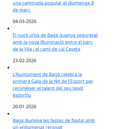
una caminada popular el diumenge 8
de març
04-03-2026
El nucli urbà de Bagà guanya seguretat amb la nova il·l
El nucli urbà de Bagà guanya seguretat
amb la nova il·luminació entre el parc
de la Vila i el camí de cal Caseta
23-02-2026
L'Ajuntament de Bagà celebra la primera Gala de la Nit 
L'Ajuntament de Bagà celebra la
primera Gala de la Nit de l'Esport per
reconèixer el talent del seu teixit
esportiu
20-01-2026
Bagà il·lumina les festes de Nadal amb un enllumenat
Bagà il·lumina les festes de Nadal amb
un enllumenat renovat