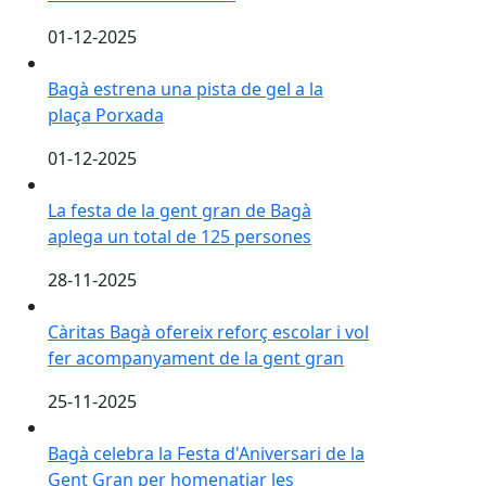
01-12-2025
Bagà estrena una pista de gel a la plaça Porxada
Bagà estrena una pista de gel a la
plaça Porxada
01-12-2025
La festa de la gent gran de Bagà aplega un total de 
La festa de la gent gran de Bagà
aplega un total de 125 persones
28-11-2025
Càritas Bagà ofereix reforç escolar i vol fer acompan
Càritas Bagà ofereix reforç escolar i vol
fer acompanyament de la gent gran
25-11-2025
Bagà celebra la Festa d'Aniversari de la Gent Gran per
Bagà celebra la Festa d'Aniversari de la
Gent Gran per homenatjar les