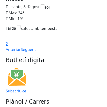
Dissabte, 8 d’agost
Di
T.Màx: 34°
T.M
T.Min: 19°
T.M
Tarda
Ta
1
2
Anterior
Següent
Butlletí digital
Subscriu-te
Plànol / Carrers