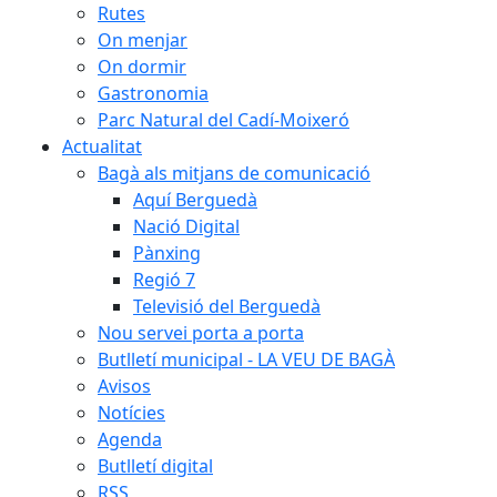
Rutes
On menjar
On dormir
Gastronomia
Parc Natural del Cadí-Moixeró
Actualitat
Bagà als mitjans de comunicació
Aquí Berguedà
Nació Digital
Pànxing
Regió 7
Televisió del Berguedà
Nou servei porta a porta
Butlletí municipal - LA VEU DE BAGÀ
Avisos
Notícies
Agenda
Butlletí digital
RSS