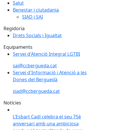
Salut
Benestar i ciutadania
SIAD i SAI
Regidoria
Drets Socials i Igualtat
Equipaments
Servei d'Atenció Integral LGTBI
sai@ccbergueda.cat
Servei d'Informació i Atenció a les
Dones del Berguedà
siad@ccbergueda.cat
Notícies
L’Esbart Cadí celebra el seu 75è aniversari amb una 
L’Esbart Cadí celebra el seu 75è
aniversari amb una ambiciosa