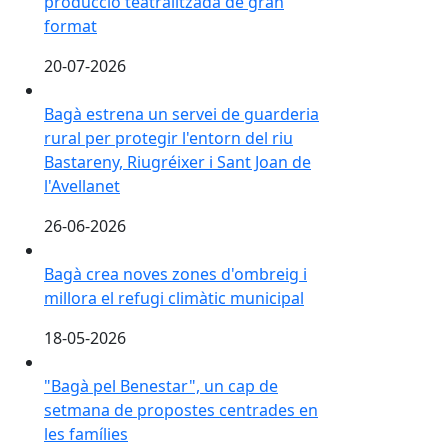
producció teatralitzada de gran
format
20-07-2026
Bagà estrena un servei de guarderia rural per protegir 
Bagà estrena un servei de guarderia
rural per protegir l'entorn del riu
Bastareny, Riugréixer i Sant Joan de
l'Avellanet
26-06-2026
Bagà crea noves zones d'ombreig i millora el refugi c
Bagà crea noves zones d'ombreig i
millora el refugi climàtic municipal
18-05-2026
"Bagà pel Benestar", un cap de setmana de propostes
"Bagà pel Benestar", un cap de
setmana de propostes centrades en
les famílies