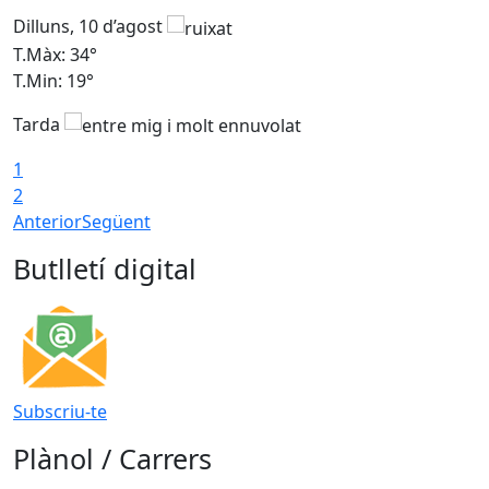
Dilluns, 10 d’agost
D
T.Màx: 34°
T
T.Min: 19°
T
Tarda
T
1
2
Anterior
Següent
Butlletí digital
Subscriu-te
Plànol / Carrers