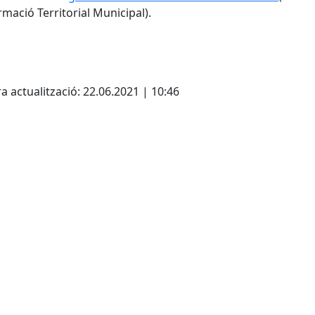
rmació Territorial Municipal)
.
Leaflet
| ©
OpenStreetMap
con
cebook
X
a actualització: 22.06.2021 | 10:46