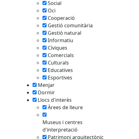
Social
Oci
Cooperació
Gestió comunitària
tributors
Gestió natural
Informatiu
Cíviques
Comercials
Culturals
Educatives
Esportives
Menjar
Dormir
Llocs d'interès
Àrees de lleure
Museus i centres
d'interpretació
Patrimoni arquitectònic