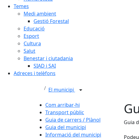
Temes
Medi ambient
Gestió Forestal
Educació
Esport
Cultura
Salut
Benestar i ciutadania
SIAD i SAI
Adreces i telèfons
El municipi
Gu
Com arribar-hi
Transport públic
Guia de carrers / Plànol
Guia d
Guia del municipi
Informació del municipi
Podeu 