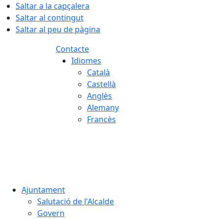
Saltar a la capçalera
Saltar al contingut
Saltar al peu de pàgina
Contacte
Idiomes
Català
Castellà
Anglès
Alemany
Francès
06.08.2026 | 23:12
Ajuntament
Salutació de l'Alcalde
Govern