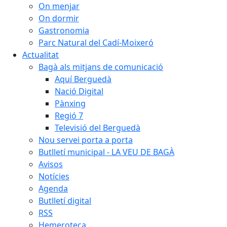
On menjar
On dormir
Gastronomia
Parc Natural del Cadí-Moixeró
Actualitat
Bagà als mitjans de comunicació
Aquí Berguedà
Nació Digital
Pànxing
Regió 7
Televisió del Berguedà
Nou servei porta a porta
Butlletí municipal - LA VEU DE BAGÀ
Avisos
Notícies
Agenda
Butlletí digital
RSS
Hemeroteca