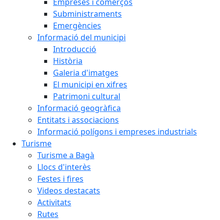
Empreses i comerços
Subministraments
Emergències
Informació del municipi
Introducció
Història
Galeria d'imatges
El municipi en xifres
Patrimoni cultural
Informació geogràfica
Entitats i associacions
Informació polígons i empreses industrials
Turisme
Turisme a Bagà
Llocs d'interès
Festes i fires
Videos destacats
Activitats
Rutes