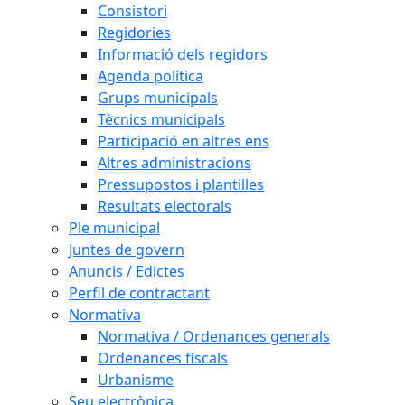
Consistori
Regidories
Informació dels regidors
Agenda política
Grups municipals
Tècnics municipals
Participació en altres ens
Altres administracions
Pressupostos i plantilles
Resultats electorals
Ple municipal
Juntes de govern
Anuncis / Edictes
Perfil de contractant
Normativa
Normativa / Ordenances generals
Ordenances fiscals
Urbanisme
Seu electrònica