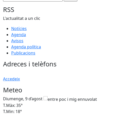
RSS
L'actualitat a un clic
Notícies
Agenda
Avisos
Agenda política
Publicacions
Adreces i telèfons
Accedeix
Meteo
Diumenge, 9 d’agost
D
T.Màx: 35°
T
T.Min: 18°
T