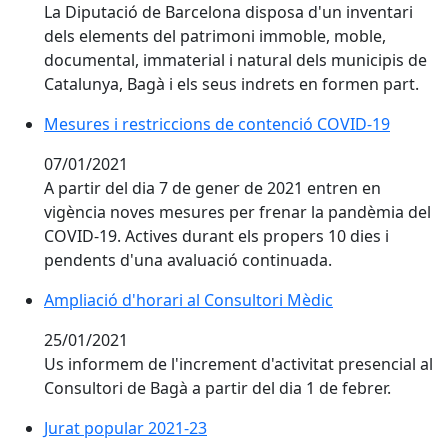
La Diputació de Barcelona disposa d'un inventari
dels elements del patrimoni immoble, moble,
documental, immaterial i natural dels municipis de
Catalunya, Bagà i els seus indrets en formen part.
Mesures i restriccions de contenció COVID-19
Mesures i restriccions de contenció COVID-19
07/01/2021
A partir del dia 7 de gener de 2021 entren en
vigència noves mesures per frenar la pandèmia del
COVID-19. Actives durant els propers 10 dies i
pendents d'una avaluació continuada.
Ampliació d'horari al Consultori Mèdic
Ampliació d'horari al Consultori Mèdic
25/01/2021
Us informem de l'increment d'activitat presencial al
Consultori de Bagà a partir del dia 1 de febrer.
Jurat popular 2021-23
Jurat popular 2021-23