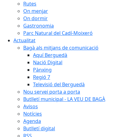
Rutes
On menjar
On dormir
Gastronomia
Parc Natural del Cadí-Moixeró
Actualitat
Bagà als mitjans de comunicació
Aquí Berguedà
Nació Digital
Pànxing
Regió 7
Televisió del Berguedà
Nou servei porta a porta
Butlletí municipal - LA VEU DE BAGÀ
Avisos
Notícies
Agenda
Butlletí digital
RSS