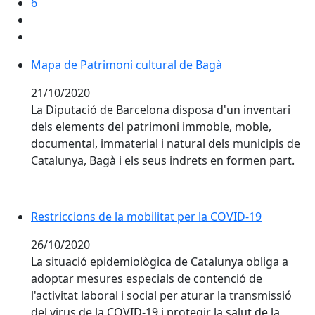
6
Mapa de Patrimoni cultural de Bagà
Mapa de Patrimoni cultural de Bagà
21/10/2020
La Diputació de Barcelona disposa d'un inventari
dels elements del patrimoni immoble, moble,
documental, immaterial i natural dels municipis de
Catalunya, Bagà i els seus indrets en formen part.
Restriccions de la mobilitat per la COVID-19
Restriccions de la mobilitat per la COVID-19
26/10/2020
La situació epidemiològica de Catalunya obliga a
adoptar mesures especials de contenció de
l'activitat laboral i social per aturar la transmissió
del virus de la COVID-19 i protegir la salut de la