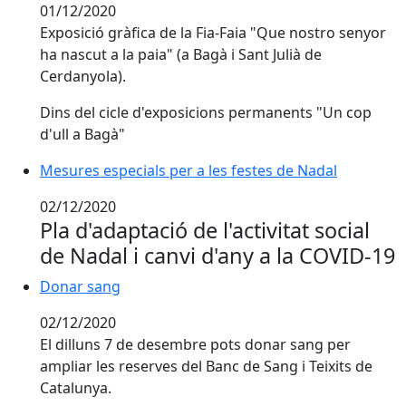
01/12/2020
Exposició gràfica de la Fia-Faia "Que nostro senyor
ha nascut a la paia" (a Bagà i Sant Julià de
Cerdanyola).
Dins del cicle d'exposicions permanents "Un cop
d'ull a Bagà"
Mesures especials per a les festes de Nadal
Mesures especials per a les festes de Nadal
02/12/2020
Pla d'adaptació de l'activitat social
de Nadal i canvi d'any a la COVID-19
Donar sang
Donar sang
02/12/2020
El dilluns 7 de desembre pots donar sang per
ampliar les reserves del Banc de Sang i Teixits de
Catalunya.