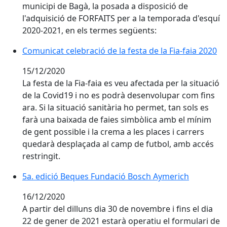
municipi de Bagà, la posada a disposició de
l'adquisició de FORFAITS per a la temporada d'esquí
2020-2021, en els termes següents:
Comunicat celebració de la festa de la Fia-faia 2020
Comunicat celebració de la festa de la Fia-faia 2020
15/12/2020
La festa de la Fia-faia es veu afectada per la situació
de la Covid19 i no es podrà desenvolupar com fins
ara. Si la situació sanitària ho permet, tan sols es
farà una baixada de faies simbòlica amb el mínim
de gent possible i la crema a les places i carrers
quedarà desplaçada al camp de futbol, amb accés
restringit.
5a. edició Beques Fundació Bosch Aymerich
5a. edició Beques Fundació Bosch Aymerich
16/12/2020
A partir del dilluns dia 30 de novembre i fins el dia
22 de gener de 2021 estarà operatiu el formulari de