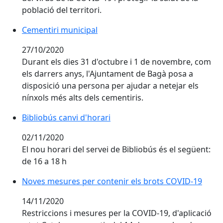
població del territori.
Cementiri municipal
Cementiri municipal
27/10/2020
Durant els dies 31 d'octubre i 1 de novembre, com
els darrers anys, l'Ajuntament de Bagà posa a
disposició una persona per ajudar a netejar els
nínxols més alts dels cementiris.
Bibliobús canvi d'horari
Bibliobús canvi d'horari
02/11/2020
El nou horari del servei de Bibliobús és el següent:
de 16 a 18 h
Noves mesures per contenir els brots COVID-19
Noves mesures per contenir els brots COVID-19
14/11/2020
Restriccions i mesures per la COVID-19, d'aplicació