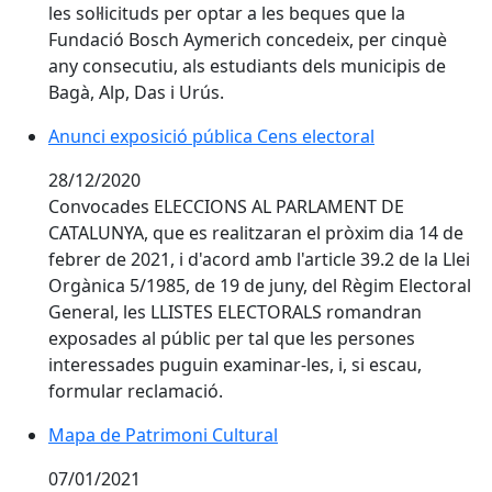
les sol·licituds per optar a les beques que la
Fundació Bosch Aymerich concedeix, per cinquè
any consecutiu, als estudiants dels municipis de
Bagà, Alp, Das i Urús.
Anunci exposició pública Cens electoral
Anunci exposició pública Cens electoral
28/12/2020
Convocades ELECCIONS AL PARLAMENT DE
CATALUNYA, que es realitzaran el pròxim dia 14 de
febrer de 2021, i d'acord amb l'article 39.2 de la Llei
Orgànica 5/1985, de 19 de juny, del Règim Electoral
General, les LLISTES ELECTORALS romandran
exposades al públic per tal que les persones
interessades puguin examinar-les, i, si escau,
formular reclamació.
Mapa de Patrimoni Cultural
Mapa de Patrimoni Cultural
07/01/2021