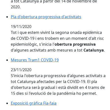
a tot Catalunya a partir del 14 de novembre de
2020.
Pla d'obertura progressiva d'activitats
Pla d'obertura progressiva d'activitats
19/11/2020
Tot i que estem vivint la segona onada epidèmica
de COVID-19 i ens trobem en un moment d'alt risc
epidemiològic, s'inicia l'
obertura progressiva
d'algunes activitats amb mesures a tot
Catalunya
.
Mesures Tram1 COVID-19
Mesures Tram1 COVID-19
23/11/2020
S’inicia l'obertura progressiva d'algunes activitats a
tot Catalunya afectades per la COVID-19. El pla
d'obertura serà gradual i està dividit en 4 trams de
15 dies si l'evolució de la pandèmia ho permet.
Exposició gràfica Fia-faia
Exposició gràfica Fia-faia