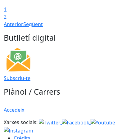
1
T
2
Anterior
Següent
Butlletí digital
Subscriu-te
Plànol / Carrers
Accedeix
Xarxes socials:
Crèdits