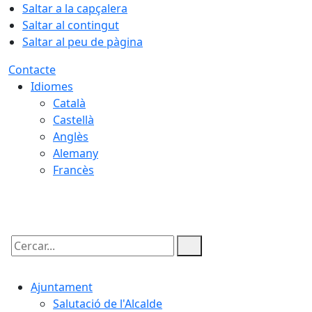
Saltar a la capçalera
Saltar al contingut
Saltar al peu de pàgina
Contacte
Idiomes
Català
Castellà
Anglès
Alemany
Francès
09.08.2026 | 12:10
Cercar:
Ajuntament
Salutació de l'Alcalde