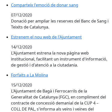
Comparteix l'emoció de donar sang
Comparteix l'emoció de donar sang
07/12/2020
Donació per ampliar les reserves del Banc de Sang i
Teixits de Catalunya.
Estrenem el nou web de l'Ajuntament
Estrenem el nou web de l'Ajuntament
14/12/2020
L'Ajuntament estrena la nova pàgina web
institucional, facilitant un instrument d'informació,
de gestió i d'atenció a la ciutadania.
Forfaits a La Molina
15/12/2020
L'Ajuntament de Bagà i Ferrocarrils de la
Generalitat de Catalunya (FGC), en compliment del
contracte de concessió demanial de la CUP 4 –
COLL DE PAL, s'informa als veïns i veïnes del