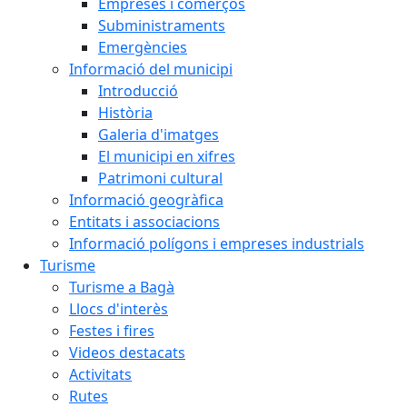
Empreses i comerços
Subministraments
Emergències
Informació del municipi
Introducció
Història
Galeria d'imatges
El municipi en xifres
Patrimoni cultural
Informació geogràfica
Entitats i associacions
Informació polígons i empreses industrials
Turisme
Turisme a Bagà
Llocs d'interès
Festes i fires
Videos destacats
Activitats
Rutes