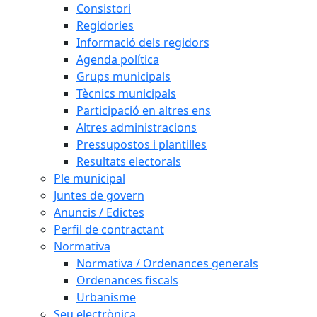
Consistori
Regidories
Informació dels regidors
Agenda política
Grups municipals
Tècnics municipals
Participació en altres ens
Altres administracions
Pressupostos i plantilles
Resultats electorals
Ple municipal
Juntes de govern
Anuncis / Edictes
Perfil de contractant
Normativa
Normativa / Ordenances generals
Ordenances fiscals
Urbanisme
Seu electrònica