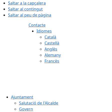
Saltar a la capçalera
Saltar al contingut
Saltar al peu de pàgina
Contacte
Idiomes
Català
Castellà
Anglès
Alemany
Francès
07.08.2026 | 22:30
Ajuntament
Salutació de l'Alcalde
Govern