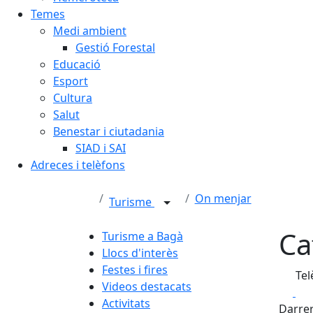
Temes
Medi ambient
Gestió Forestal
Educació
Esport
Cultura
Salut
Benestar i ciutadania
SIAD i SAI
Adreces i telèfons
On menjar
Turisme
Ca
Turisme a Bagà
Llocs d'interès
Festes i fires
Tel
Videos destacats
Fa
Activitats
Darrer