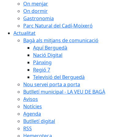
On menjar
On dormir
Gastronomia
Parc Natural del Cadí-Moixeró
Actualitat
Bagà als mitjans de comunicació
Aquí Berguedà
Nació Digital
Pànxing
Regió 7
Televisió del Berguedà
Nou servei porta a porta
Butlletí municipal - LA VEU DE BAGÀ
Avisos
Notícies
Agenda
Butlletí digital
RSS
Hemeroteca