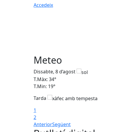
Accedeix
Meteo
Dissabte, 8 d’agost
T.Màx: 34°
T.Min: 19°
Tarda
1
2
Anterior
Següent