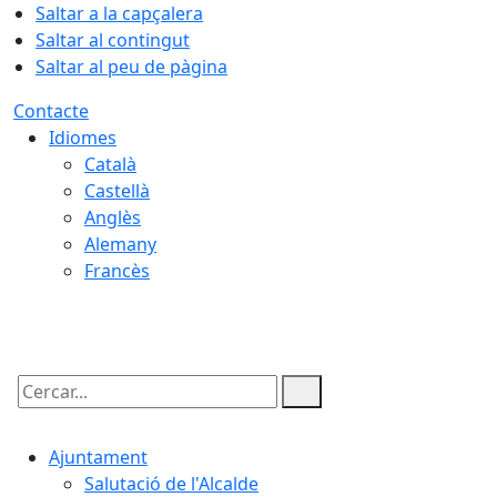
Saltar a la capçalera
Saltar al contingut
Saltar al peu de pàgina
Contacte
Idiomes
Català
Castellà
Anglès
Alemany
Francès
07.08.2026 | 09:25
Cercar:
Ajuntament
Salutació de l'Alcalde