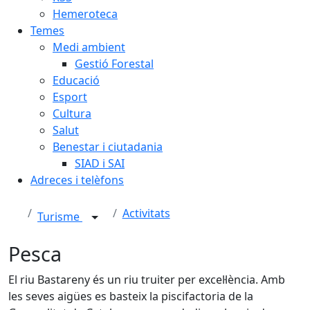
Hemeroteca
Temes
Medi ambient
Gestió Forestal
Educació
Esport
Cultura
Salut
Benestar i ciutadania
SIAD i SAI
Adreces i telèfons
Activitats
Turisme
Pesca
El riu Bastareny és un riu truiter per excel·lència. Amb
les seves aigües es basteix la piscifactoria de la