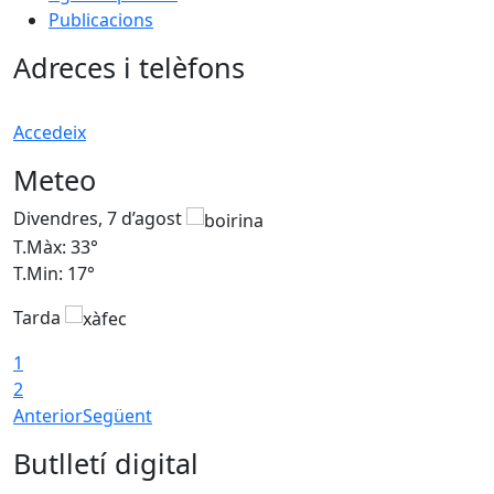
Publicacions
Adreces i telèfons
Accedeix
Meteo
Divendres, 7 d’agost
D
T.Màx: 33°
T
T.Min: 17°
T
Tarda
T
1
2
Anterior
Següent
Butlletí digital