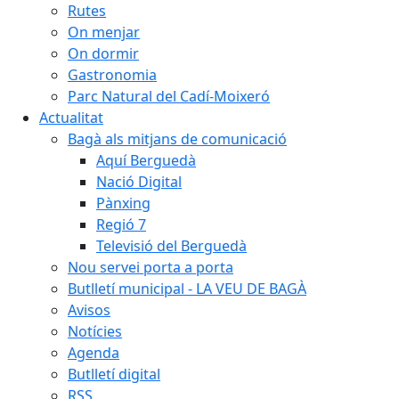
Rutes
On menjar
On dormir
Gastronomia
Parc Natural del Cadí-Moixeró
Actualitat
Bagà als mitjans de comunicació
Aquí Berguedà
Nació Digital
Pànxing
Regió 7
Televisió del Berguedà
Nou servei porta a porta
Butlletí municipal - LA VEU DE BAGÀ
Avisos
Notícies
Agenda
Butlletí digital
RSS