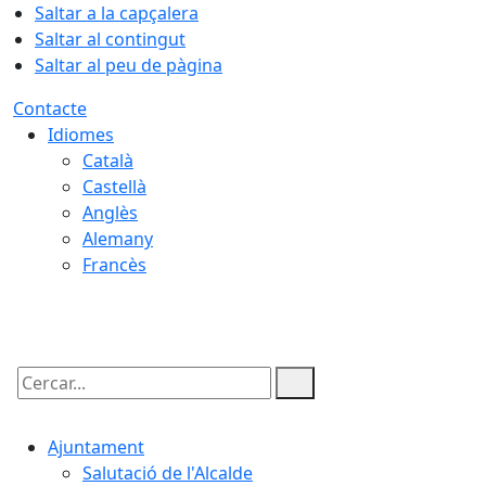
Saltar a la capçalera
Saltar al contingut
Saltar al peu de pàgina
Contacte
Idiomes
Català
Castellà
Anglès
Alemany
Francès
07.08.2026 | 10:12
Cercar:
Ajuntament
Salutació de l'Alcalde