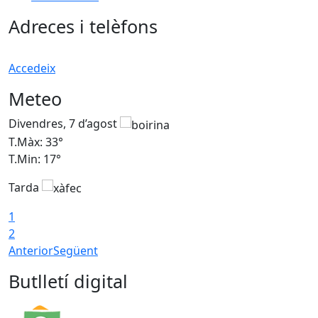
Adreces i telèfons
Accedeix
Meteo
Divendres, 7 d’agost
D
T.Màx: 33°
T
T.Min: 17°
T
Tarda
T
1
2
Anterior
Següent
Butlletí digital