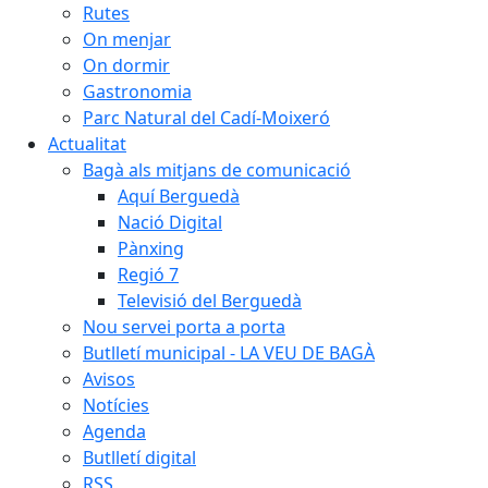
Rutes
On menjar
On dormir
Gastronomia
Parc Natural del Cadí-Moixeró
Actualitat
Bagà als mitjans de comunicació
Aquí Berguedà
Nació Digital
Pànxing
Regió 7
Televisió del Berguedà
Nou servei porta a porta
Butlletí municipal - LA VEU DE BAGÀ
Avisos
Notícies
Agenda
Butlletí digital
RSS