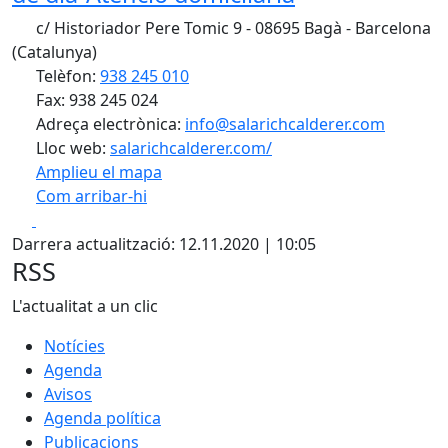
c/ Historiador Pere Tomic 9 - 08695 Bagà - Barcelona
(Catalunya)
Telèfon:
938 245 010
Fax: 938 245 024
Adreça electrònica:
info@salarichcalderer.com
Lloc web:
salarichcalderer.com/
Amplieu el mapa
Com arribar-hi
Leaflet
| ©
OpenStreetMap
contributors
Facebook
X
+
Darrera actualització: 12.11.2020 | 10:05
−
RSS
L'actualitat a un clic
Notícies
Agenda
Avisos
Agenda política
Publicacions