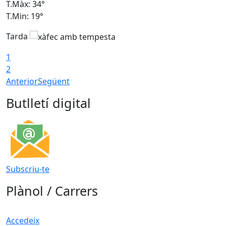
T.Màx: 34°
T
T.Min: 19°
T
Tarda
T
1
2
Anterior
Següent
Butlletí digital
Subscriu-te
Plànol / Carrers
Accedeix