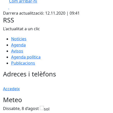
Com arribar-hi
Leaflet
| ©
OpenStreetMap
contributors
Facebook
X
+
Darrera actualització: 12.11.2020 | 09:41
−
RSS
L'actualitat a un clic
Notícies
Agenda
Avisos
Agenda política
Publicacions
Adreces i telèfons
Accedeix
Meteo
Dissabte, 8 d’agost
D