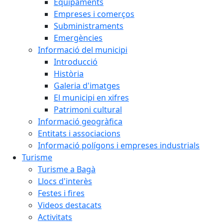
Equipaments
Empreses i comerços
Subministraments
Emergències
Informació del municipi
Introducció
Història
Galeria d'imatges
El municipi en xifres
Patrimoni cultural
Informació geogràfica
Entitats i associacions
Informació polígons i empreses industrials
Turisme
Turisme a Bagà
Llocs d'interès
Festes i fires
Videos destacats
Activitats