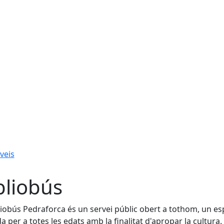
veis
bliobús
bliobús Pedraforca és un servei públic obert a tothom, un es
a per a totes les edats amb la finalitat d'apropar la cultura. 