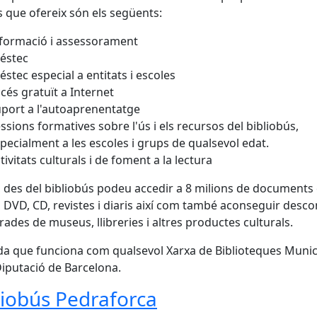
s que ofereix són els següents:
formació i assessorament
éstec
éstec especial a entitats i escoles
cés gratuït a Internet
port a l'autoaprenentatge
ssions formatives sobre l'ús i els recursos del bibliobús,
pecialment a les escoles i grups de qualsevol edat.
tivitats culturals i de foment a la lectura
 des del bibliobús podeu accedir a 8 milions de documents
s, DVD, CD, revistes i diaris així com també aconseguir desc
rades de museus, llibreries i altres productes culturals.
a que funciona com qualsevol Xarxa de Biblioteques Munic
Diputació de Barcelona.
liobús Pedraforca