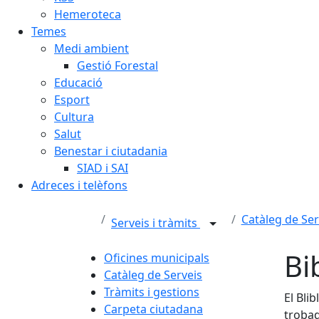
Hemeroteca
Temes
Medi ambient
Gestió Forestal
Educació
Esport
Cultura
Salut
Benestar i ciutadania
SIAD i SAI
Adreces i telèfons
Catàleg de Ser
Serveis i tràmits
Bi
Oficines municipals
Catàleg de Serveis
Tràmits i gestions
El Bli
Carpeta ciutadana
trobad