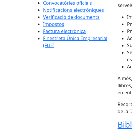
Convocatòries oficials
servei
Notificacions electròniques
Verificació de documents
In
Impostos
Pr
Factura electrònica
Pr
Finestreta Única Empresarial
Ac
(FUE)
Su
Se
es
Ac
A més,
llibre
en ent
Record
de la 
Bib