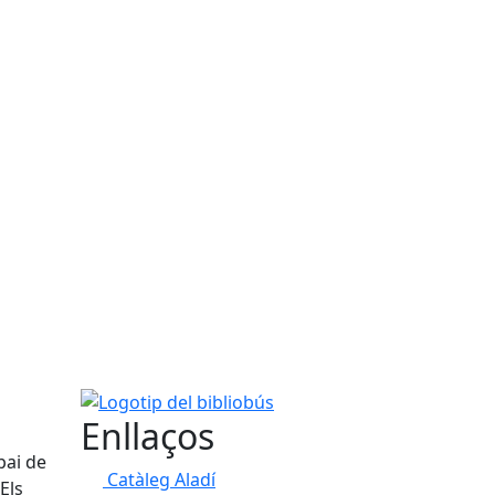
Logotip del bibliobús
Enllaços
pai de
Catàleg Aladí
Els