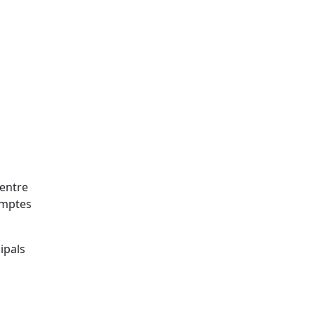
 entre
omptes
ipals