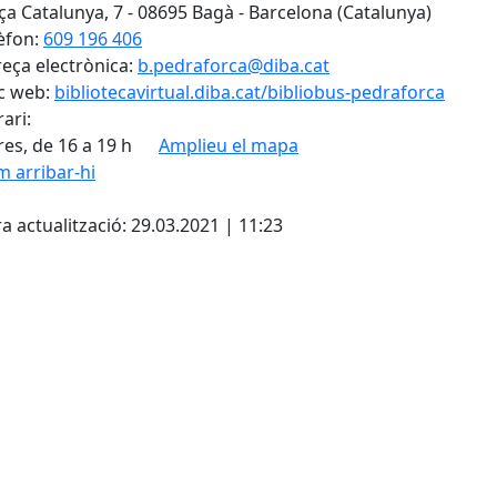
ça Catalunya, 7 - 08695 Bagà - Barcelona (Catalunya)
èfon:
609 196 406
eça electrònica:
b.pedraforca@diba.cat
c web:
bibliotecavirtual.diba.cat/bibliobus-pedraforca
ari:
es, de 16 a 19 h
Amplieu el mapa
 arribar-hi
Leaflet
| ©
OpenStreetMap
con
cebook
X
a actualització: 29.03.2021 | 11:23