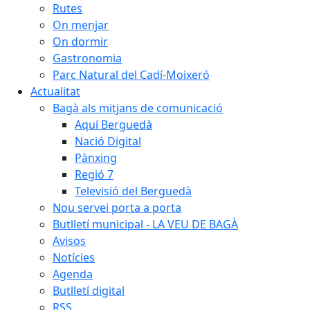
Rutes
On menjar
On dormir
Gastronomia
Parc Natural del Cadí-Moixeró
Actualitat
Bagà als mitjans de comunicació
Aquí Berguedà
Nació Digital
Pànxing
Regió 7
Televisió del Berguedà
Nou servei porta a porta
Butlletí municipal - LA VEU DE BAGÀ
Avisos
Notícies
Agenda
Butlletí digital
RSS