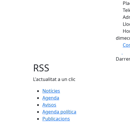
Pla
Tel
Adr
Llo
Hor
dimecr
Com
Fa
+
Darrer
−
RSS
L'actualitat a un clic
Notícies
Agenda
Avisos
Agenda política
Publicacions