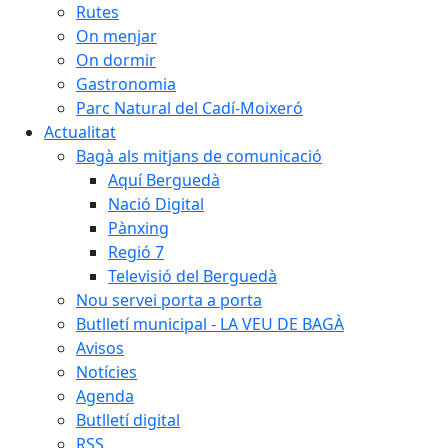
Rutes
On menjar
On dormir
Gastronomia
Parc Natural del Cadí-Moixeró
Actualitat
Bagà als mitjans de comunicació
Aquí Berguedà
Nació Digital
Pànxing
Regió 7
Televisió del Berguedà
Nou servei porta a porta
Butlletí municipal - LA VEU DE BAGÀ
Avisos
Notícies
Agenda
Butlletí digital
RSS