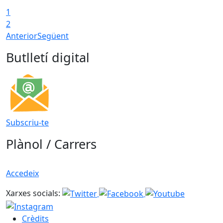
1
T
2
Anterior
Següent
Butlletí digital
Subscriu-te
Plànol / Carrers
Accedeix
Xarxes socials:
Crèdits