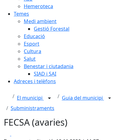
Hemeroteca
Temes
Medi ambient
Gestió Forestal
Educació
Esport
Cultura
Salut
Benestar i ciutadania
SIAD i SAI
Adreces i telèfons
El municipi
Guia del municipi
Subministraments
FECSA (avaries)
Facebook
X