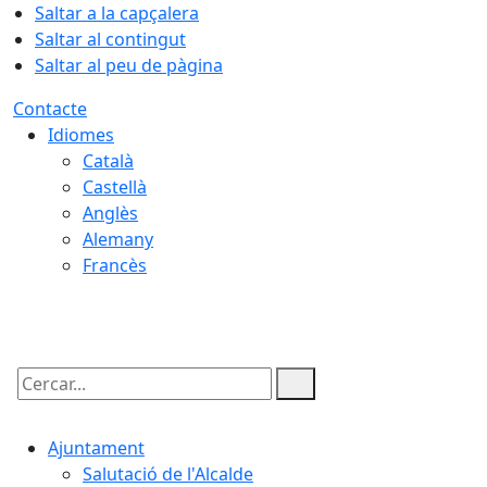
Saltar a la capçalera
Saltar al contingut
Saltar al peu de pàgina
Contacte
Idiomes
Català
Castellà
Anglès
Alemany
Francès
09.08.2026 | 03:19
Cercar:
Ajuntament
Salutació de l'Alcalde