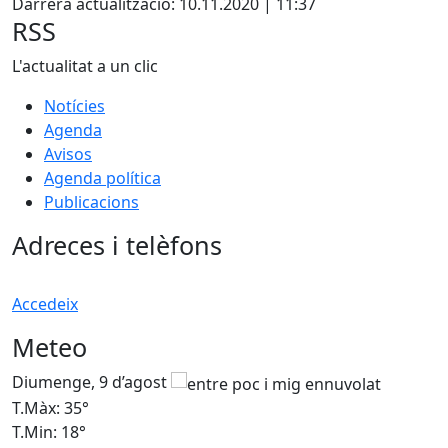
Darrera actualització: 10.11.2020 | 11:37
RSS
L'actualitat a un clic
Notícies
Agenda
Avisos
Agenda política
Publicacions
Adreces i telèfons
Accedeix
Meteo
Diumenge, 9 d’agost
D
T.Màx: 35°
T
T.Min: 18°
T