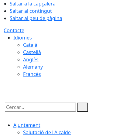
Saltar a la capçalera
Saltar al contingut
Saltar al peu de pàgina
Contacte
Idiomes
Català
Castellà
Anglès
Alemany
Francès
09.08.2026 | 06:12
Cercar:
Ajuntament
Salutació de l'Alcalde