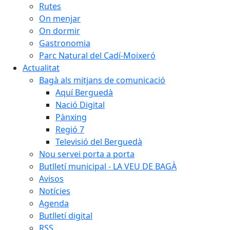
Rutes
On menjar
On dormir
Gastronomia
Parc Natural del Cadí-Moixeró
Actualitat
Bagà als mitjans de comunicació
Aquí Berguedà
Nació Digital
Pànxing
Regió 7
Televisió del Berguedà
Nou servei porta a porta
Butlletí municipal - LA VEU DE BAGÀ
Avisos
Notícies
Agenda
Butlletí digital
RSS