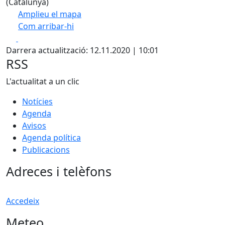
(Catalunya)
Amplieu el mapa
Com arribar-hi
Leaflet
| ©
OpenStreetMap
contributors
Facebook
X
+
Darrera actualització: 12.11.2020 | 10:01
−
RSS
L'actualitat a un clic
Notícies
Agenda
Avisos
Agenda política
Publicacions
Adreces i telèfons
Accedeix
Meteo