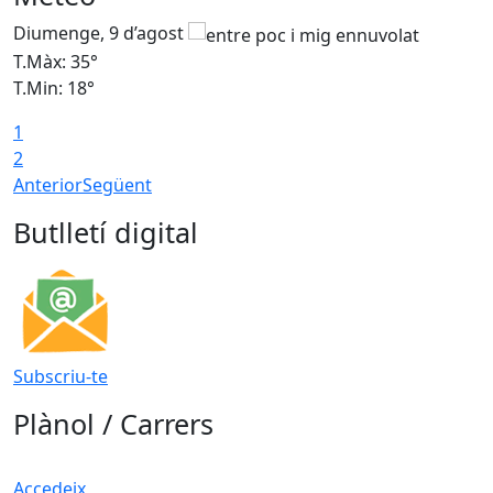
Diumenge, 9 d’agost
D
T.Màx: 35°
T
T.Min: 18°
T
1
T
2
Anterior
Següent
Butlletí digital
Subscriu-te
Plànol / Carrers
Accedeix