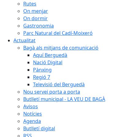
Rutes
On menjar
On dormir
Gastronomia
Parc Natural del Cadí-Moixeró
Actualitat
Bagà als mitjans de comunicació
Aquí Berguedà
Nació Digital
Pànxing
Regió 7
Televisió del Berguedà
Nou servei porta a porta
Butlletí municipal - LA VEU DE BAGÀ
Avisos
Notícies
Agenda
Butlletí digital
RSS