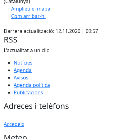
(Catalunya)
Amplieu el mapa
Com arribar-hi
Leaflet
| ©
OpenStreetMap
contributors
Facebook
X
+
Darrera actualització: 12.11.2020 | 09:57
−
RSS
L'actualitat a un clic
Notícies
Agenda
Avisos
Agenda política
Publicacions
Adreces i telèfons
Accedeix
Meteo