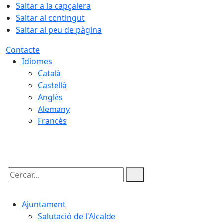
Saltar a la capçalera
Saltar al contingut
Saltar al peu de pàgina
Contacte
Idiomes
Català
Castellà
Anglès
Alemany
Francès
06.08.2026 | 11:57
Cercar:
Ajuntament
Salutació de l'Alcalde