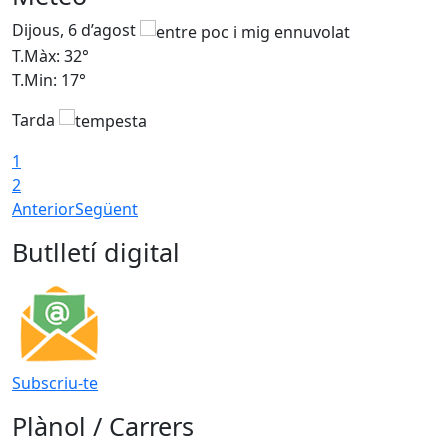
Dijous, 6 d’agost
D
T.Màx: 32°
T
T.Min: 17°
T
Tarda
T
1
2
Anterior
Següent
Butlletí digital
Subscriu-te
Plànol / Carrers