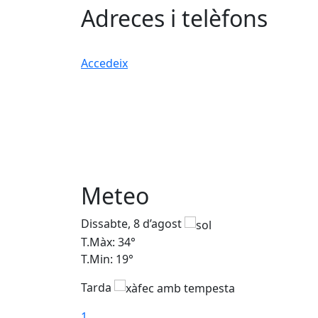
Adreces i telèfons
Accedeix
Meteo
Dissabte, 8 d’agost
T.Màx: 34°
T.Min: 19°
Tarda
1