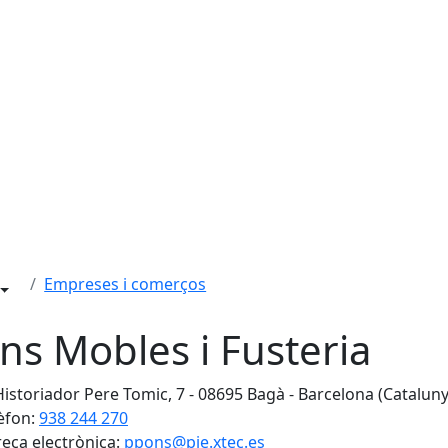
Empreses i comerços
ns Mobles i Fusteria
Historiador Pere Tomic, 7 - 08695 Bagà - Barcelona (Cataluny
èfon:
938 244 270
eça electrònica:
ppons@pie.xtec.es