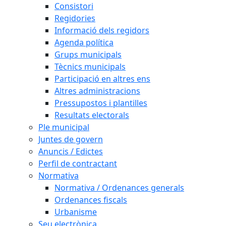
Consistori
Regidories
Informació dels regidors
Agenda política
Grups municipals
Tècnics municipals
Participació en altres ens
Altres administracions
Pressupostos i plantilles
Resultats electorals
Ple municipal
Juntes de govern
Anuncis / Edictes
Perfil de contractant
Normativa
Normativa / Ordenances generals
Ordenances fiscals
Urbanisme
Seu electrònica