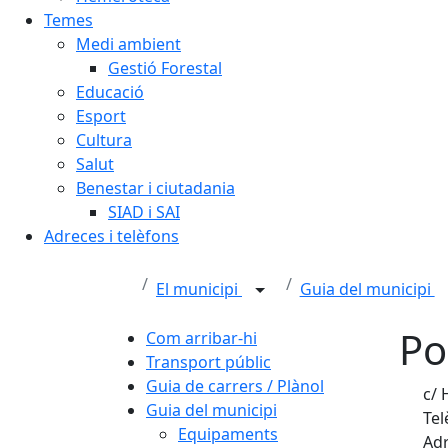
Temes
Medi ambient
Gestió Forestal
Educació
Esport
Cultura
Salut
Benestar i ciutadania
SIAD i SAI
Adreces i telèfons
El municipi
Guia del municipi
Po
Com arribar-hi
Transport públic
Guia de carrers / Plànol
c/ 
Guia del municipi
Tel
Equipaments
Adr