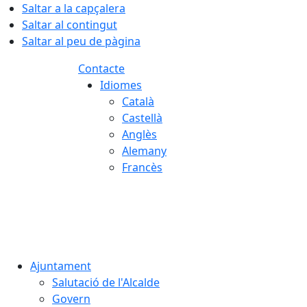
Saltar a la capçalera
Saltar al contingut
Saltar al peu de pàgina
Contacte
Idiomes
Català
Castellà
Anglès
Alemany
Francès
08.08.2026 | 04:05
Ajuntament
Salutació de l'Alcalde
Govern