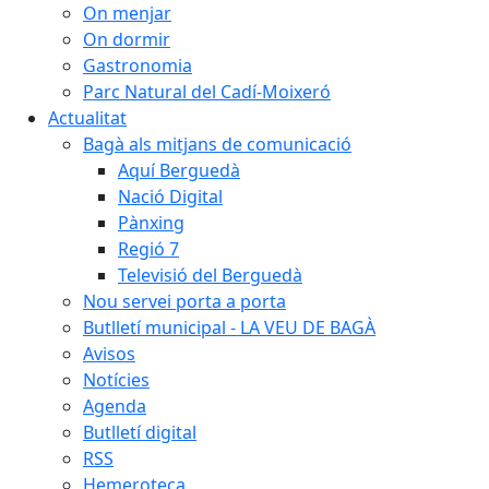
On menjar
On dormir
Gastronomia
Parc Natural del Cadí-Moixeró
Actualitat
Bagà als mitjans de comunicació
Aquí Berguedà
Nació Digital
Pànxing
Regió 7
Televisió del Berguedà
Nou servei porta a porta
Butlletí municipal - LA VEU DE BAGÀ
Avisos
Notícies
Agenda
Butlletí digital
RSS
Hemeroteca