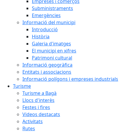
Empreses i comerços
Subministraments
Emergències
Informació del municipi
Introducció
Història
Galeria d'imatges
El municipi en xifres
Patrimoni cultural
Informació geogràfica
Entitats i associacions
Informació polígons i empreses industrials
Turisme
Turisme a Bagà
Llocs d'interès
Festes i fires
Videos destacats
Activitats
Rutes