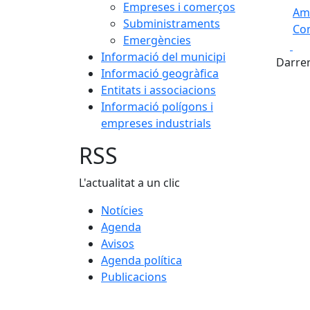
Empreses i comerços
Am
Subministraments
Com
Emergències
Fa
+
Informació del municipi
Darrer
Informació geogràfica
−
Entitats i associacions
Informació polígons i
empreses industrials
RSS
L'actualitat a un clic
Notícies
Agenda
Avisos
Agenda política
Publicacions