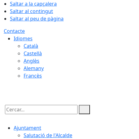
Saltar a la capçalera
Saltar al contingut
Saltar al peu de pàgina
Contacte
Idiomes
Català
Castellà
Anglès
Alemany
Francès
08.08.2026 | 06:53
Cercar:
Ajuntament
Salutació de l'Alcalde