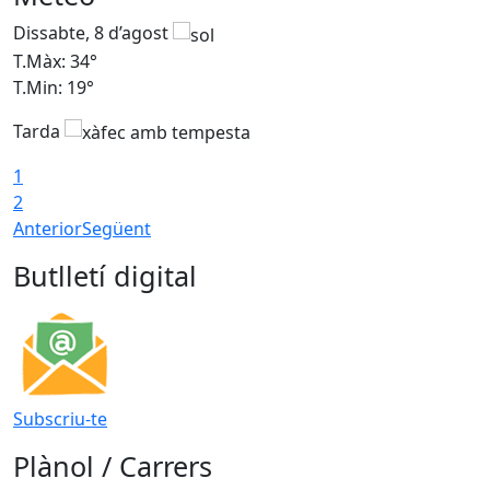
Dissabte, 8 d’agost
D
T.Màx: 34°
T
T.Min: 19°
T
Tarda
T
1
2
Anterior
Següent
Butlletí digital
Subscriu-te
Plànol / Carrers