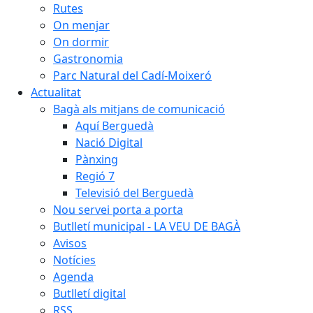
Rutes
On menjar
On dormir
Gastronomia
Parc Natural del Cadí-Moixeró
Actualitat
Bagà als mitjans de comunicació
Aquí Berguedà
Nació Digital
Pànxing
Regió 7
Televisió del Berguedà
Nou servei porta a porta
Butlletí municipal - LA VEU DE BAGÀ
Avisos
Notícies
Agenda
Butlletí digital
RSS