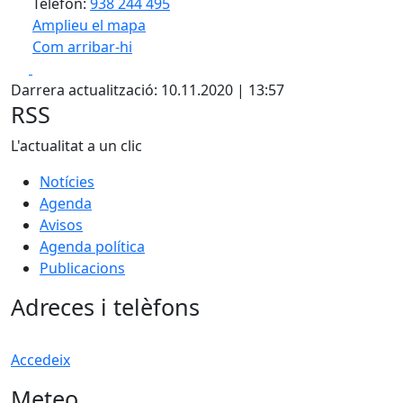
Telèfon:
938 244 495
Amplieu el mapa
Com arribar-hi
Leaflet
| ©
OpenStreetMap
contributors
Facebook
X
+
Darrera actualització: 10.11.2020 | 13:57
−
RSS
L'actualitat a un clic
Notícies
Agenda
Avisos
Agenda política
Publicacions
Adreces i telèfons
Accedeix
Meteo