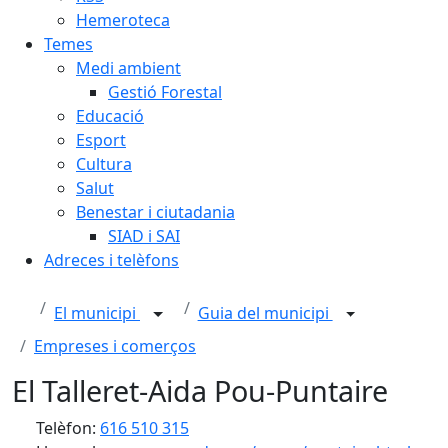
Hemeroteca
Temes
Medi ambient
Gestió Forestal
Educació
Esport
Cultura
Salut
Benestar i ciutadania
SIAD i SAI
Adreces i telèfons
El municipi
Guia del municipi
Empreses i comerços
El Talleret-Aida Pou-Puntaire
Telèfon:
616 510 315