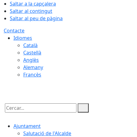
Saltar a la capçalera
Saltar al contingut
Saltar al peu de pàgina
Contacte
Idiomes
Català
Castellà
Anglès
Alemany
Francès
08.08.2026 | 22:29
Cercar:
Ajuntament
Salutació de l'Alcalde