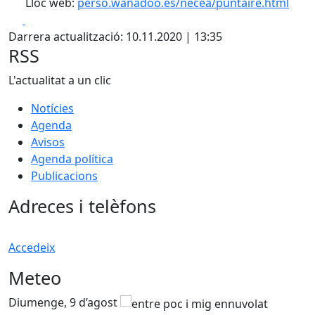
Lloc web:
perso.wanadoo.es/necea/puntaire.html
Facebook
X
Darrera actualització: 10.11.2020 | 13:35
RSS
L'actualitat a un clic
Notícies
Agenda
Avisos
Agenda política
Publicacions
Adreces i telèfons
Accedeix
Meteo
Diumenge, 9 d’agost
D