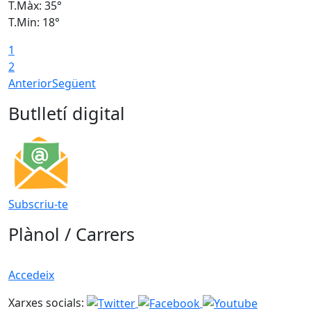
T.Màx: 35°
T
T.Min: 18°
T
1
T
2
Anterior
Següent
Butlletí digital
Subscriu-te
Plànol / Carrers
Accedeix
Xarxes socials: