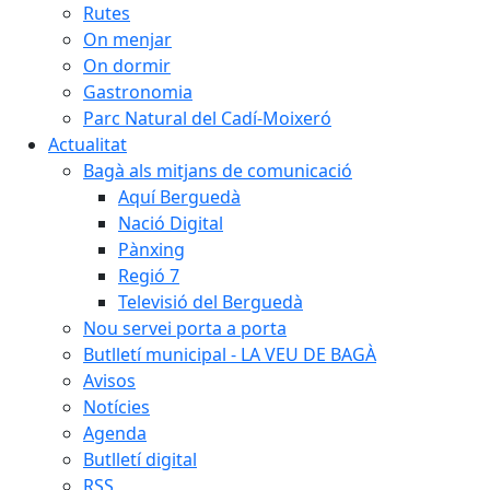
Rutes
On menjar
On dormir
Gastronomia
Parc Natural del Cadí-Moixeró
Actualitat
Bagà als mitjans de comunicació
Aquí Berguedà
Nació Digital
Pànxing
Regió 7
Televisió del Berguedà
Nou servei porta a porta
Butlletí municipal - LA VEU DE BAGÀ
Avisos
Notícies
Agenda
Butlletí digital
RSS