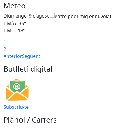
Meteo
Diumenge, 9 d’agost
D
T.Màx: 35°
T
T.Min: 18°
T
1
T
2
Anterior
Següent
Butlletí digital
Subscriu-te
Plànol / Carrers