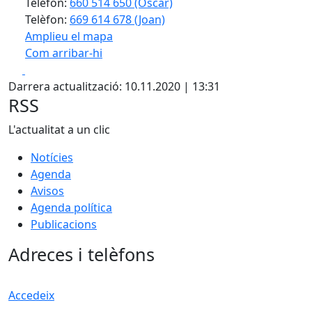
Telèfon:
660 514 650 (Oscar)
Telèfon:
669 614 678 (Joan)
Amplieu el mapa
Com arribar-hi
Leaflet
| ©
OpenStreetMap
contributors
Facebook
X
+
Darrera actualització: 10.11.2020 | 13:31
−
RSS
L'actualitat a un clic
Notícies
Agenda
Avisos
Agenda política
Publicacions
Adreces i telèfons
Accedeix