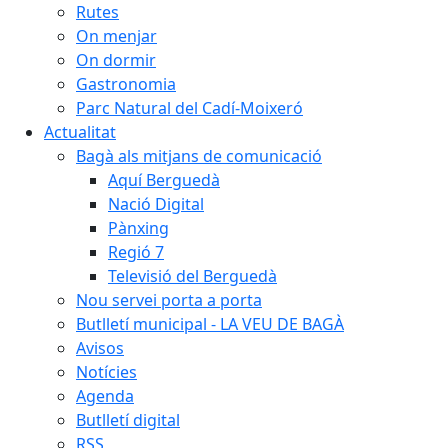
Rutes
On menjar
On dormir
Gastronomia
Parc Natural del Cadí-Moixeró
Actualitat
Bagà als mitjans de comunicació
Aquí Berguedà
Nació Digital
Pànxing
Regió 7
Televisió del Berguedà
Nou servei porta a porta
Butlletí municipal - LA VEU DE BAGÀ
Avisos
Notícies
Agenda
Butlletí digital
RSS