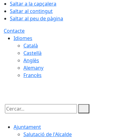
Saltar a la capçalera
Saltar al contingut
Saltar al peu de pàgina
Contacte
Idiomes
Català
Castellà
Anglès
Alemany
Francès
09.08.2026 | 12:51
Cercar:
Ajuntament
Salutació de l'Alcalde