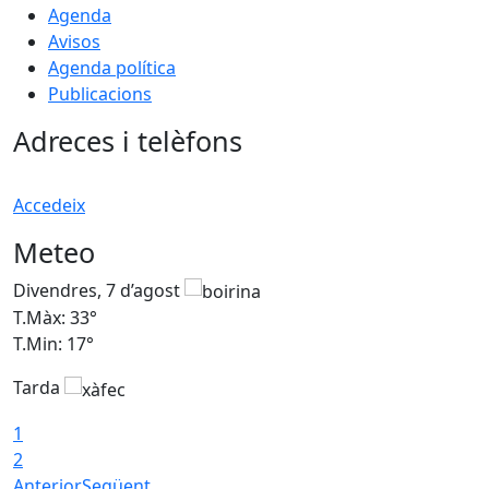
Agenda
Avisos
Agenda política
Publicacions
Adreces i telèfons
Accedeix
Meteo
Divendres, 7 d’agost
D
T.Màx: 33°
T
T.Min: 17°
T
Tarda
T
1
2
Anterior
Següent