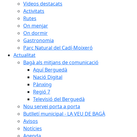
Videos destacats
Activitats
Rutes
On menjar
On dormir
Gastronomia
Parc Natural del Cadí-Moixeró
Actualitat
Bagà als mitjans de comunicació
Aquí Berguedà
Nació Digital
Pànxing
Regió 7
Televisió del Berguedà
Nou servei porta a porta
Butlletí municipal - LA VEU DE BAGÀ
Avisos
Notícies
Agenda