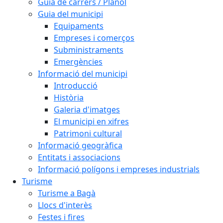
Guia de carrers / Plànol
Guia del municipi
Equipaments
Empreses i comerços
Subministraments
Emergències
Informació del municipi
Introducció
Història
Galeria d'imatges
El municipi en xifres
Patrimoni cultural
Informació geogràfica
Entitats i associacions
Informació polígons i empreses industrials
Turisme
Turisme a Bagà
Llocs d'interès
Festes i fires