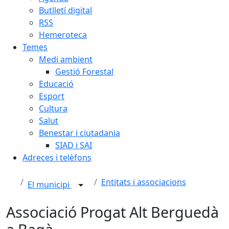
Butlletí digital
RSS
Hemeroteca
Temes
Medi ambient
Gestió Forestal
Educació
Esport
Cultura
Salut
Benestar i ciutadania
SIAD i SAI
Adreces i telèfons
Entitats i associacions
El municipi
Associació Progat Alt Berguedà