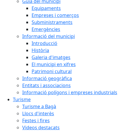
Guia del municipi
Equipaments
Empreses i comerços
Subministraments
Emergències
Informació del municipi
Introducció
Història
Galeria d'imatges
El municipi en xifres
Patrimoni cultural
Informació geogràfica
Entitats i associacions
Informació polígons i empreses industrials
Turisme
Turisme a Bagà
Llocs d'interès
Festes i fires
Videos destacats