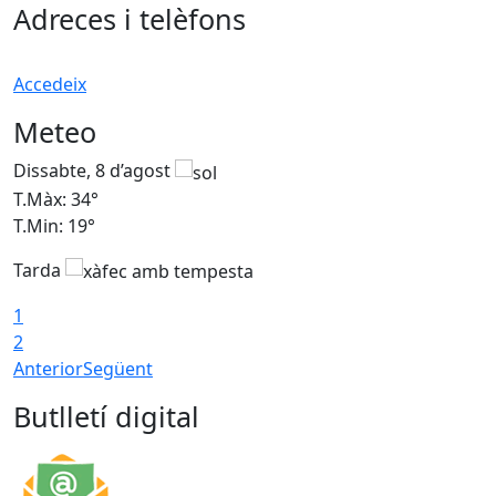
Adreces i telèfons
Accedeix
Meteo
Dissabte, 8 d’agost
D
T.Màx: 34°
T
T.Min: 19°
T
Tarda
T
1
2
Anterior
Següent
Butlletí digital