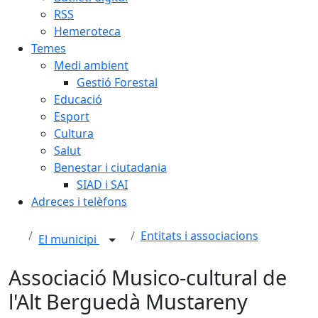
RSS
Hemeroteca
Temes
Medi ambient
Gestió Forestal
Educació
Esport
Cultura
Salut
Benestar i ciutadania
SIAD i SAI
Adreces i telèfons
Entitats i associacions
El municipi
Associació Musico-cultural de
l'Alt Berguedà Mustareny