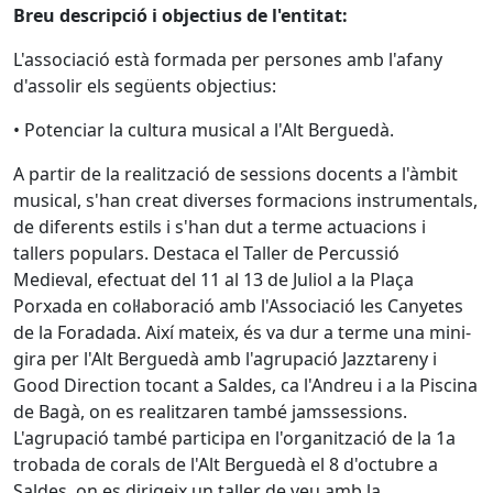
Breu descripció i objectius de l'entitat:
L'associació està formada per persones amb l'afany
d'assolir els següents objectius:
• Potenciar la cultura musical a l'Alt Berguedà.
A partir de la realització de sessions docents a l'àmbit
musical, s'han creat diverses formacions instrumentals,
de diferents estils i s'han dut a terme actuacions i
tallers populars. Destaca el Taller de Percussió
Medieval, efectuat del 11 al 13 de Juliol a la Plaça
Porxada en col·laboració amb l'Associació les Canyetes
de la Foradada. Així mateix, és va dur a terme una mini-
gira per l'Alt Berguedà amb l'agrupació Jazztareny i
Good Direction tocant a Saldes, ca l'Andreu i a la Piscina
de Bagà, on es realitzaren també jamssessions.
L'agrupació també participa en l'organització de la 1a
trobada de corals de l'Alt Berguedà el 8 d'octubre a
Saldes, on es dirigeix un taller de veu amb la