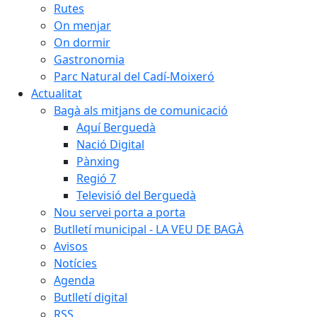
Rutes
On menjar
On dormir
Gastronomia
Parc Natural del Cadí-Moixeró
Actualitat
Bagà als mitjans de comunicació
Aquí Berguedà
Nació Digital
Pànxing
Regió 7
Televisió del Berguedà
Nou servei porta a porta
Butlletí municipal - LA VEU DE BAGÀ
Avisos
Notícies
Agenda
Butlletí digital
RSS