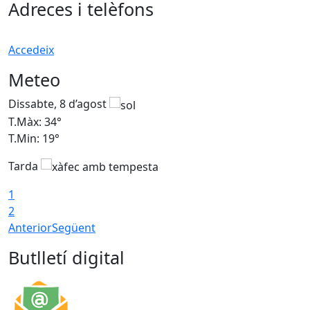
Adreces i telèfons
Accedeix
Meteo
Dissabte, 8 d’agost
D
T.Màx: 34°
T
T.Min: 19°
T
Tarda
T
1
2
Anterior
Següent
Butlletí digital