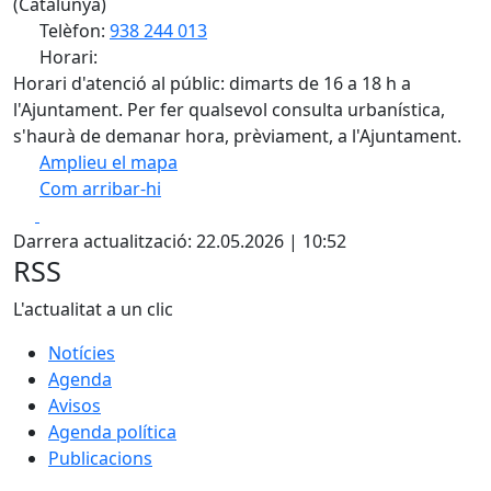
(Catalunya)
Telèfon:
938 244 013
Horari:
Horari d'atenció al públic: dimarts de 16 a 18 h a
l'Ajuntament. Per fer qualsevol consulta urbanística,
s'haurà de demanar hora, prèviament, a l'Ajuntament.
Amplieu el mapa
Com arribar-hi
Leaflet
| ©
OpenStreetMap
contributors
Facebook
X
+
Darrera actualització: 22.05.2026 | 10:52
−
RSS
L'actualitat a un clic
Notícies
Agenda
Avisos
Agenda política
Publicacions