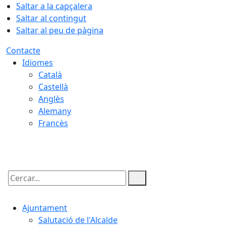
Saltar a la capçalera
Saltar al contingut
Saltar al peu de pàgina
Contacte
Idiomes
Català
Castellà
Anglès
Alemany
Francès
07.08.2026 | 16:17
Cercar:
Ajuntament
Salutació de l'Alcalde