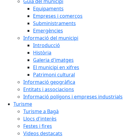
Guia del municipi
Equipaments
Empreses i comerços
Subministraments
Emergències
Informació del municipi
Introducció
Història
Galeria d'imatges
El municipi en xifres
Patrimoni cultural
Informació geogràfica
Entitats i associacions
Informació polígons i empreses industrials
Turisme
Turisme a Bagà
Llocs d'interès
Festes i fires
Videos destacats