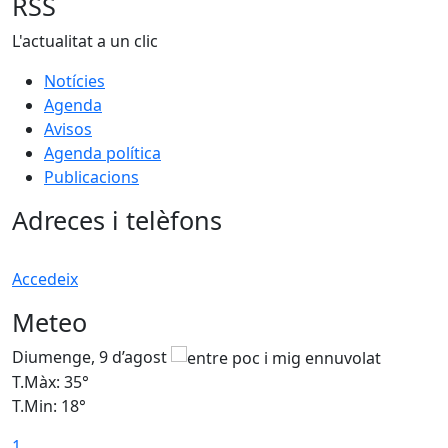
RSS
L'actualitat a un clic
Notícies
Agenda
Avisos
Agenda política
Publicacions
Adreces i telèfons
Accedeix
Meteo
Diumenge, 9 d’agost
D
T.Màx: 35°
T
T.Min: 18°
T
1
T