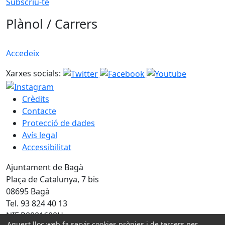
Subscriu-te
Plànol / Carrers
Accedeix
Xarxes socials:
Crèdits
Contacte
Protecció de dades
Avís legal
Accessibilitat
Ajuntament de Bagà
Plaça de Catalunya, 7 bis
08695 Bagà
Tel. 93 824 40 13
NIF P0801600H
Aquest lloc web fa servir cookies pròpies i de tercers per