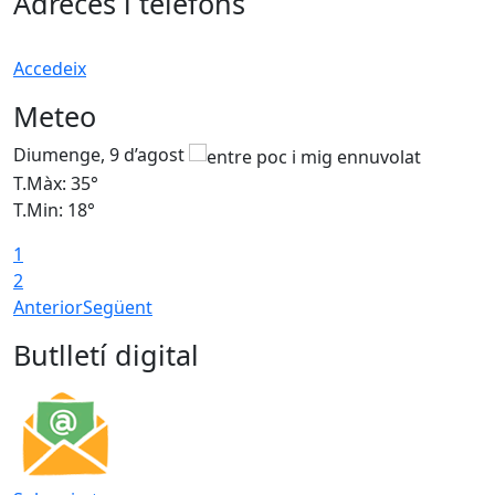
Adreces i telèfons
Accedeix
Meteo
Diumenge, 9 d’agost
D
T.Màx: 35°
T
T.Min: 18°
T
1
T
2
Anterior
Següent
Butlletí digital