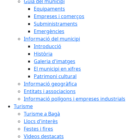
Guia del municipi
Equipaments
Empreses i comerços
Subministraments
Emergències
Informació del municipi
Introducció
Història
Galeria d'imatges
El municipi en xifres
Patrimoni cultural
Informació geogràfica
Entitats i associacions
Informació polígons i empreses industrials
Turisme
Turisme a Bagà
Llocs d'interès
Festes i fires
Videos destacats