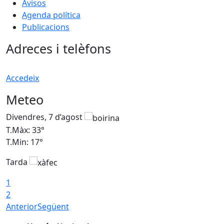
Avisos
Agenda política
Publicacions
Adreces i telèfons
Accedeix
Meteo
Divendres, 7 d’agost
D
T.Màx: 33°
T
T.Min: 17°
T
Tarda
T
1
2
Anterior
Següent