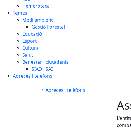
Hemeroteca
Temes
Medi ambient
Gestió Forestal
Educació
Esport
Cultura
Salut
Benestar i ciutadania
SIAD i SAI
Adreces i telèfons
Adreces i telèfons
As
L'enti
compar