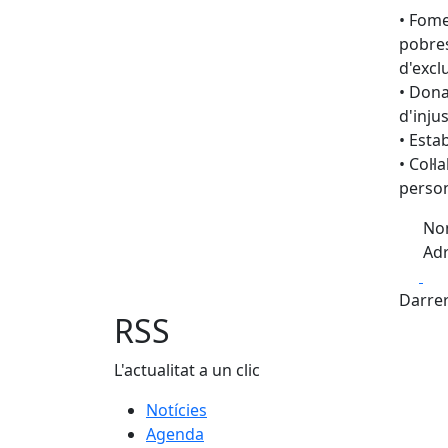
• Fome
pobres
d'exclu
• Dona
d'injus
• Esta
• Col·
person
Nom
Adr
Fa
Darrer
RSS
L'actualitat a un clic
Notícies
Agenda