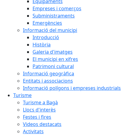
Equipaments
Empreses i comerços
Subministraments
Emergències
Informació del municipi
Introducció
Història
Galeria d'imatges
El municipi en xifres
Patrimoni cultural
Informació geogràfica
Entitats i associacions
Informació polígons i empreses industrials
Turisme
Turisme a Bagà
Llocs d'interès
Festes i fires
Videos destacats
Activitats