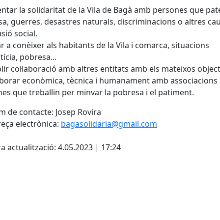
ntar la solidaritat de la Vila de Bagà amb persones que pat
a, guerres, desastres naturals, discriminacions o altres ca
sió social.
r a conèixer als habitants de la Vila i comarca, situacions
tícia, pobresa...
blir col·laboració amb altres entitats amb els mateixos object
laborar econòmica, tècnica i humanament amb associacions 
es que treballin per minvar la pobresa i el patiment.
 de contacte: Josep Rovira
eça electrònica:
bagasolidaria@gmail.com
cebook
X
a actualització: 4.05.2023 | 17:24