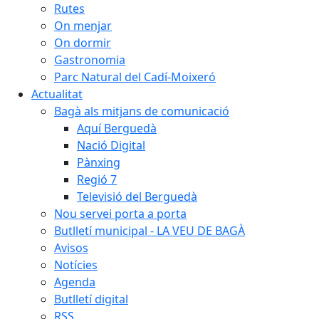
Rutes
On menjar
On dormir
Gastronomia
Parc Natural del Cadí-Moixeró
Actualitat
Bagà als mitjans de comunicació
Aquí Berguedà
Nació Digital
Pànxing
Regió 7
Televisió del Berguedà
Nou servei porta a porta
Butlletí municipal - LA VEU DE BAGÀ
Avisos
Notícies
Agenda
Butlletí digital
RSS