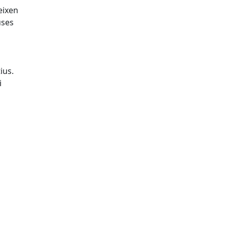
eixen
uses
ius.
i