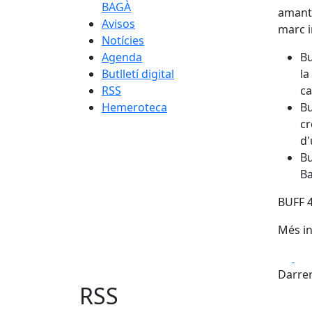
BAGÀ
amants
Avisos
marc i
Notícies
Agenda
Bu
Butlletí digital
la
RSS
ca
Hemeroteca
Bu
cr
d'
Bu
Ba
BUFF 
Més i
Fa
Darrer
RSS