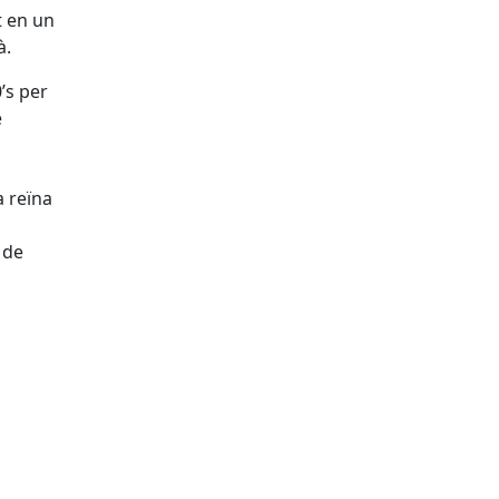
t en un
à.
’s per
e
a reïna
 de