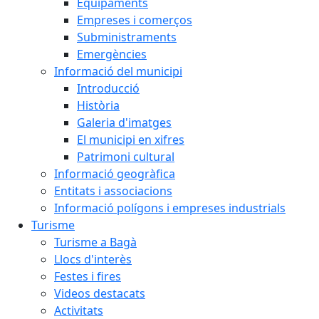
Equipaments
Empreses i comerços
Subministraments
Emergències
Informació del municipi
Introducció
Història
Galeria d'imatges
El municipi en xifres
Patrimoni cultural
Informació geogràfica
Entitats i associacions
Informació polígons i empreses industrials
Turisme
Turisme a Bagà
Llocs d'interès
Festes i fires
Videos destacats
Activitats