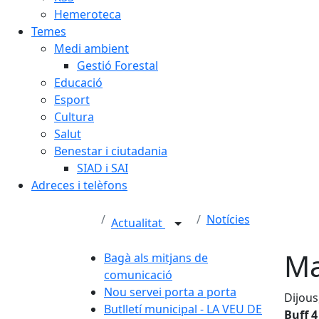
Hemeroteca
Temes
Medi ambient
Gestió Forestal
Educació
Esport
Cultura
Salut
Benestar i ciutadania
SIAD i SAI
Adreces i telèfons
Notícies
Actualitat
Ma
Bagà als mitjans de
comunicació
Nou servei porta a porta
Dijous
Butlletí municipal - LA VEU DE
Buff 