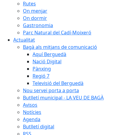
Rutes
On menjar
On dormir
Gastronomia
Parc Natural del Cadí-Moixeró
Actualitat
Bagà als mitjans de comunicació
Aquí Berguedà
Nació Digital
Pànxing
Regió 7
Televisió del Berguedà
Nou servei porta a porta
Butlletí municipal - LA VEU DE BAGÀ
Avisos
Notícies
Agenda
Butlletí digital
RSS