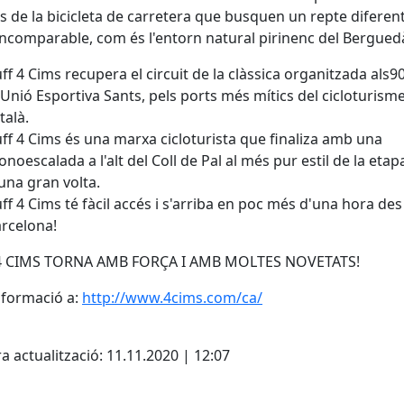
 de la bicicleta de carretera que busquen un repte diferen
ncomparable, com és l'entorn natural pirinenc del Bergued
ff 4 Cims recupera el circuit de la clàssica organitzada als90
 Unió Esportiva Sants, pels ports més mítics del cicloturism
talà.
ff 4 Cims és una marxa cicloturista que finaliza amb una
onoescalada a l'alt del Coll de Pal al més pur estil de la etap
una gran volta.
ff 4 Cims té fàcil accés i s'arriba en poc més d'una hora des
rcelona!
4 CIMS TORNA AMB FORÇA I AMB MOLTES NOVETATS!
nformació a:
http://www.4cims.com/ca/
cebook
X
a actualització: 11.11.2020 | 12:07