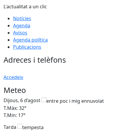
L'actualitat a un clic
Notícies
Agenda
Avisos
Agenda política
Publicacions
Adreces i telèfons
Accedeix
Meteo
Dijous, 6 d’agost
D
T.Màx: 32°
T
T.Min: 17°
T
Tarda
T