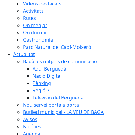
Videos destacats
Activitats
Rutes
On menjar
On dormir
Gastronomia
Parc Natural del Cadí-Moixeró
Actualitat
Bagà als mitjans de comunicació
Aquí Berguedà
Nació Digital
Pànxing
Regió 7
Televisió del Berguedà
Nou servei porta a porta
Butlletí municipal - LA VEU DE BAGÀ
Avisos
Notícies
Agenda