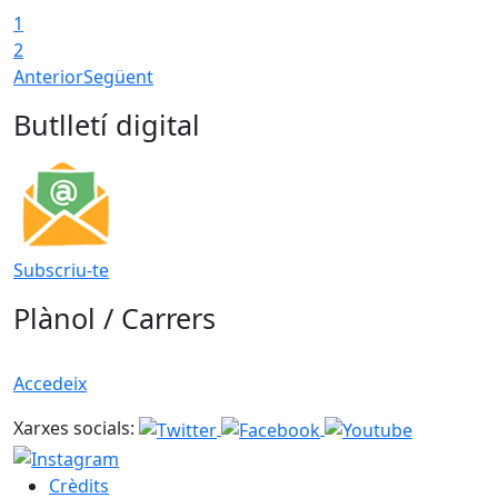
1
2
Anterior
Següent
Butlletí digital
Subscriu-te
Plànol / Carrers
Accedeix
Xarxes socials:
Crèdits