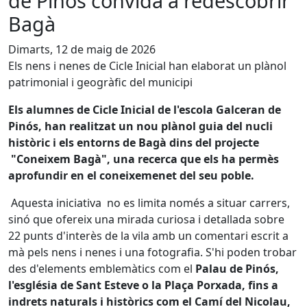
de Pinós convida a redescobrir
Bagà
Dimarts, 12 de maig de 2026
Els nens i nenes de Cicle Inicial han elaborat un plànol
patrimonial i geogràfic del municipi
Els alumnes de Cicle Inicial de l'escola Galceran de
Pinós, han realitzat un nou plànol guia del nucli
històric i els entorns de Bagà dins del projecte
"Coneixem Bagà", una recerca que els ha permès
aprofundir en el coneixemenet del seu poble.
Aquesta iniciativa no es limita només a situar carrers,
sinó que ofereix una mirada curiosa i detallada sobre
22 punts d'interès de la vila amb un comentari escrit a
mà pels nens i nenes i una fotografia. S'hi poden trobar
des d'elements emblemàtics com el
Palau de Pinós,
l'església de Sant Esteve o la Plaça Porxada, fins a
indrets naturals i històrics com el Camí del Nicolau,