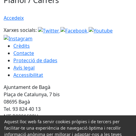
Plànol / Carrers
Accedeix
Xarxes socials:
Crèdits
Contacte
Protecció de dades
Avís legal
Accessibilitat
Ajuntament de Bagà
Plaça de Catalunya, 7 bis
08695 Bagà
Tel. 93 824 40 13
NIF P0801600H
Aquest lloc web fa servir cookies pròpies i de tercers per
facilitar-te una experiència de navegació òptima i recollir
Amb la col·laboració de:
informació anònima per millorar i adaptar-nos a les teves