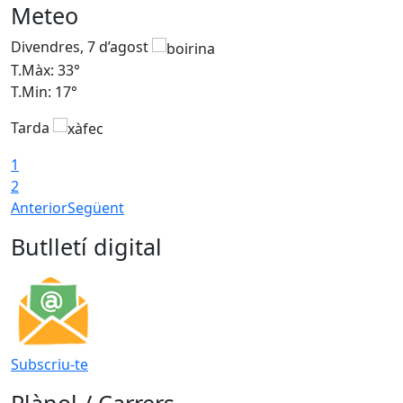
Meteo
Divendres, 7 d’agost
D
T.Màx: 33°
T
T.Min: 17°
T
Tarda
T
1
2
Anterior
Següent
Butlletí digital
Subscriu-te