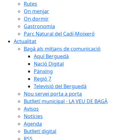
Rutes
On menjar
On dormir
Gastronomia
Parc Natural del Cadí-Moixeró
Actualitat
Bagà als mitjans de comunicació
Aquí Berguedà
Nació Digital
Pànxing
Regió 7
Televisió del Berguedà
Nou servei porta a porta
Butlletí municipal - LA VEU DE BAGÀ
Avisos
Notícies
Agenda
Butlletí digital
RSS