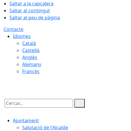
Saltar a la capçalera
Saltar al contingut
Saltar al peu de pàgina
Contacte
Idiomes
Català
Castellà
Anglès
Alemany
Francès
06.08.2026 | 20:57
Cercar:
Ajuntament
Salutació de l'Alcalde