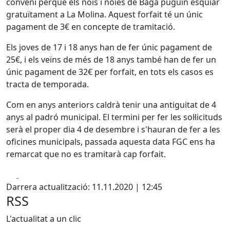
conveni perquè els nois i noies de Bagà puguin esquiar
gratuïtament a La Molina. Aquest forfait té un únic
pagament de 3€ en concepte de tramitació.
Els joves de 17 i 18 anys han de fer únic pagament de
25€, i els veïns de més de 18 anys també han de fer un
únic pagament de 32€ per forfait, en tots els casos es
tracta de temporada.
Com en anys anteriors caldrà tenir una antiguitat de 4
anys al padró municipal. El termini per fer les sol·licituds
serà el proper dia 4 de desembre i s'hauran de fer a les
oficines municipals, passada aquesta data FGC ens ha
remarcat que no es tramitarà cap forfait.
Facebook
X
Darrera actualització: 11.11.2020 | 12:45
RSS
L'actualitat a un clic