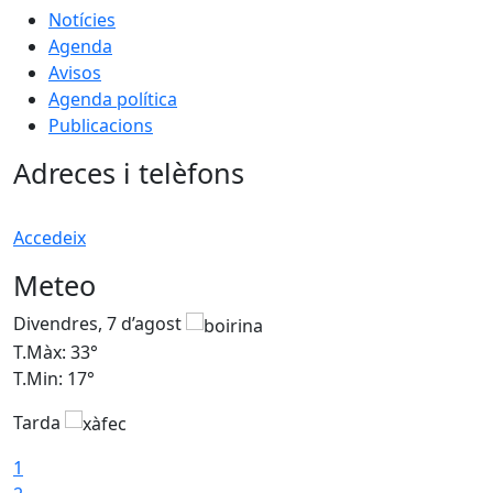
Notícies
Agenda
Avisos
Agenda política
Publicacions
Adreces i telèfons
Accedeix
Meteo
Divendres, 7 d’agost
D
T.Màx: 33°
T
T.Min: 17°
T
Tarda
T
1