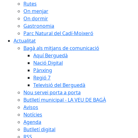
Rutes
On menjar
On dormir
Gastronomia
Parc Natural del Cadí-Moixeró
Actualitat
Bagà als mitjans de comunicació
Aquí Berguedà
Nació Digital
Pànxing
Regió 7
Televisió del Berguedà
Nou servei porta a porta
Butlletí municipal - LA VEU DE BAGÀ
Avisos
Notícies
Agenda
Butlletí digital
RSS