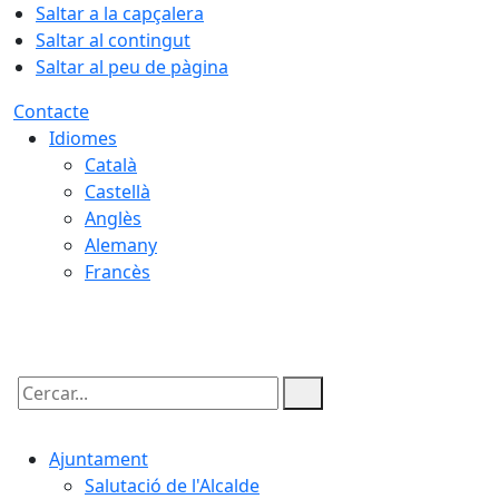
Saltar a la capçalera
Saltar al contingut
Saltar al peu de pàgina
Contacte
Idiomes
Català
Castellà
Anglès
Alemany
Francès
06.08.2026 | 03:54
Cercar:
Ajuntament
Salutació de l'Alcalde