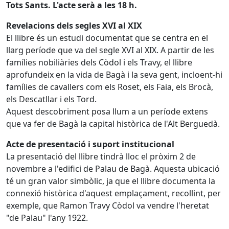
Tots Sants. L'acte serà a les 18 h.
Revelacions dels segles XVI al XIX
El llibre és un estudi documentat que se centra en el
llarg període que va del segle XVI al XIX. A partir de les
famílies nobiliàries dels Còdol i els Travy, el llibre
aprofundeix en la vida de Bagà i la seva gent, incloent-hi
famílies de cavallers com els Roset, els Faia, els Brocà,
els Descatllar i els Tord.
Aquest descobriment posa llum a un període extens
que va fer de Bagà la capital històrica de l'Alt Berguedà.
Acte de presentació i suport institucional
La presentació del llibre tindrà lloc el pròxim 2 de
novembre a l'edifici de Palau de Bagà. Aquesta ubicació
té un gran valor simbòlic, ja que el llibre documenta la
connexió històrica d'aquest emplaçament, recollint, per
exemple, que Ramon Travy Còdol va vendre l'heretat
"de Palau" l'any 1922.