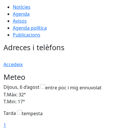
Notícies
Agenda
Avisos
Agenda política
Publicacions
Adreces i telèfons
Accedeix
Meteo
Dijous, 6 d’agost
D
T.Màx: 32°
T
T.Min: 17°
T
Tarda
T
1