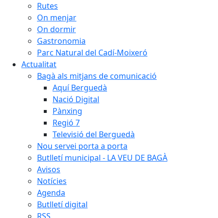
Rutes
On menjar
On dormir
Gastronomia
Parc Natural del Cadí-Moixeró
Actualitat
Bagà als mitjans de comunicació
Aquí Berguedà
Nació Digital
Pànxing
Regió 7
Televisió del Berguedà
Nou servei porta a porta
Butlletí municipal - LA VEU DE BAGÀ
Avisos
Notícies
Agenda
Butlletí digital
RSS