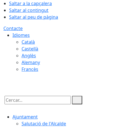
Saltar a la capçalera
Saltar al contingut
Saltar al peu de pàgina
Contacte
Idiomes
Català
Castellà
Anglès
Alemany
Francès
07.08.2026 | 02:29
Cercar:
Ajuntament
Salutació de l'Alcalde