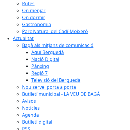
Rutes
On menjar
On dormir
Gastronomia
Parc Natural del Cadí-Moixeró
Actualitat
Bagà als mitjans de comunicació
Aquí Berguedà
Nació Digital
Pànxing
Regió 7
Televisió del Berguedà
Nou servei porta a porta
Butlletí municipal - LA VEU DE BAGÀ
Avisos
Notícies
Agenda
Butlletí digital
RSS