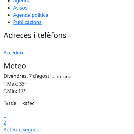
Agenda
Avisos
Agenda política
Publicacions
Adreces i telèfons
Accedeix
Meteo
Divendres, 7 d’agost
D
T.Màx: 33°
T
T.Min: 17°
T
Tarda
T
1
2
Anterior
Següent