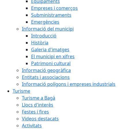
Equipaments
Empreses i comerços
Subministraments
Emergències
Informació del municipi
Introducció
Història
Galeria d'imatges
El municipi en xifres
Patrimoni cultural
Informació geogràfica
Entitats i associacions
Informació polígons i empreses industrials
Turisme
Turisme a Bagà
Llocs d'interès
Festes i fires
Videos destacats
Activitats