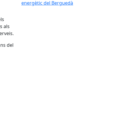
energètic del Berguedà
ls
s als
erveis.
ons del