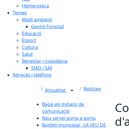
Hemeroteca
Temes
Medi ambient
Gestió Forestal
Educació
Esport
Cultura
Salut
Benestar i ciutadania
SIAD i SAI
Adreces i telèfons
Notícies
Actualitat
Co
Bagà als mitjans de
comunicació
d'
Nou servei porta a porta
Butlletí municipal - LA VEU DE