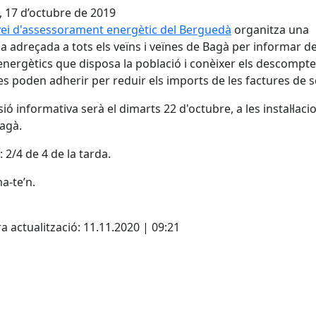
, 17 d’octubre de 2019
ei d'assessorament energètic del Berguedà
organitza una
a adreçada a tots els veïns i veïnes de Bagà per informar de
energètics que disposa la població i conèixer els descompte
es poden adherir per reduir els imports de les factures de s
sió informativa serà el dimarts 22 d'octubre, a les instal·laci
agà.
: 2/4 de 4 de la tarda.
a-te’n.
cebook
X
a actualització: 11.11.2020 | 09:21