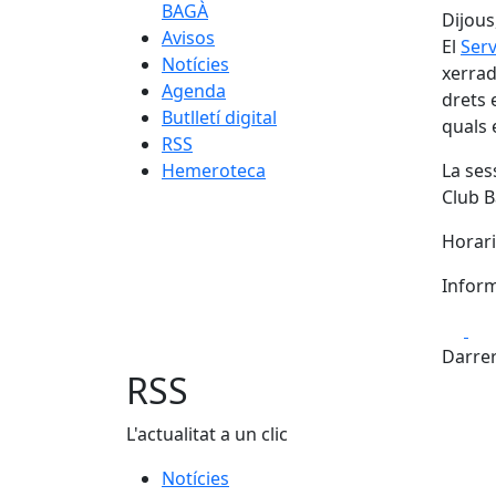
BAGÀ
Dijous
Avisos
El
Serv
Notícies
xerrad
Agenda
drets 
Butlletí digital
quals 
RSS
Hemeroteca
La ses
Club B
Horari
Inform
Fa
Darrer
RSS
L'actualitat a un clic
Notícies