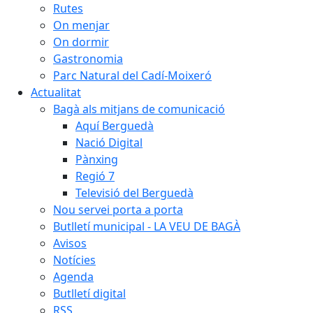
Rutes
On menjar
On dormir
Gastronomia
Parc Natural del Cadí-Moixeró
Actualitat
Bagà als mitjans de comunicació
Aquí Berguedà
Nació Digital
Pànxing
Regió 7
Televisió del Berguedà
Nou servei porta a porta
Butlletí municipal - LA VEU DE BAGÀ
Avisos
Notícies
Agenda
Butlletí digital
RSS