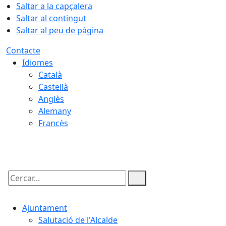
Saltar a la capçalera
Saltar al contingut
Saltar al peu de pàgina
Contacte
Idiomes
Català
Castellà
Anglès
Alemany
Francès
07.08.2026 | 06:39
Cercar:
Ajuntament
Salutació de l'Alcalde