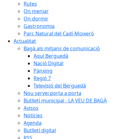
Rutes
On menjar
On dormir
Gastronomia
Parc Natural del Cadí-Moixeró
Actualitat
Bagà als mitjans de comunicació
Aquí Berguedà
Nació Digital
Pànxing
Regió 7
Televisió del Berguedà
Nou servei porta a porta
Butlletí municipal - LA VEU DE BAGÀ
Avisos
Notícies
Agenda
Butlletí digital
RSS