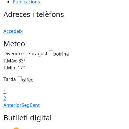
Publicacions
Adreces i telèfons
Accedeix
Meteo
Divendres, 7 d’agost
D
T.Màx: 33°
T
T.Min: 17°
T
Tarda
T
1
2
Anterior
Següent
Butlletí digital