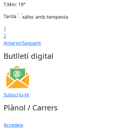
T.Min: 19°
T
Tarda
T
1
2
Anterior
Següent
Butlletí digital
Subscriu-te
Plànol / Carrers
Accedeix