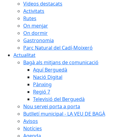
Videos destacats
Activitats
Rutes
On menjar
On dormir
Gastronomia
Parc Natural del Cadí-Moixeró
Actualitat
Bagà als mitjans de comunicació
Aquí Berguedà
Nació Digital
Pànxing
Regió 7
Televisió del Berguedà
Nou servei porta a porta
Butlletí municipal - LA VEU DE BAGÀ
Avisos
Notícies
Agenda