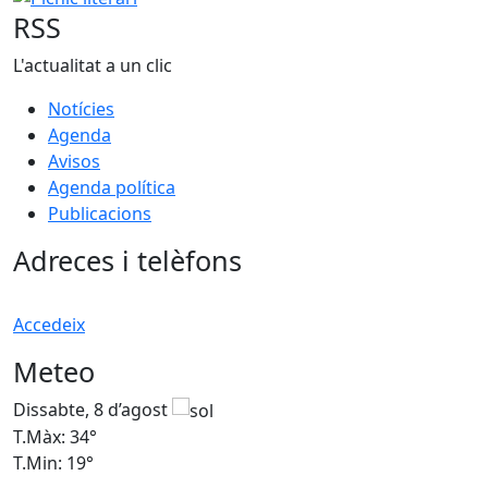
RSS
L'actualitat a un clic
Notícies
Agenda
Avisos
Agenda política
Publicacions
Adreces i telèfons
Accedeix
Meteo
Dissabte, 8 d’agost
D
T.Màx: 34°
T
T.Min: 19°
T