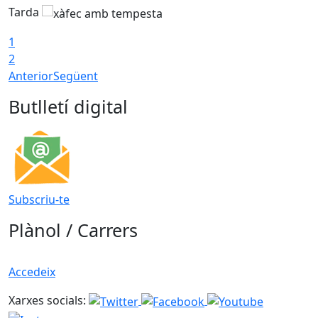
Tarda
T
1
2
Anterior
Següent
Butlletí digital
Subscriu-te
Plànol / Carrers
Accedeix
Xarxes socials: