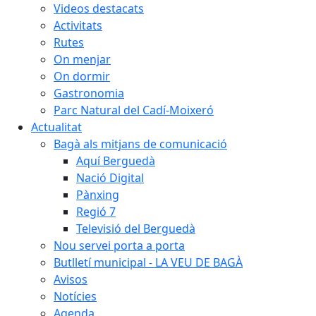
Videos destacats
Activitats
Rutes
On menjar
On dormir
Gastronomia
Parc Natural del Cadí-Moixeró
Actualitat
Bagà als mitjans de comunicació
Aquí Berguedà
Nació Digital
Pànxing
Regió 7
Televisió del Berguedà
Nou servei porta a porta
Butlletí municipal - LA VEU DE BAGÀ
Avisos
Notícies
Agenda