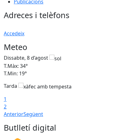
Publicacions
Adreces i telèfons
Accedeix
Meteo
Dissabte, 8 d’agost
D
T.Màx: 34°
T
T.Min: 19°
T
Tarda
T
1
2
Anterior
Següent
Butlletí digital