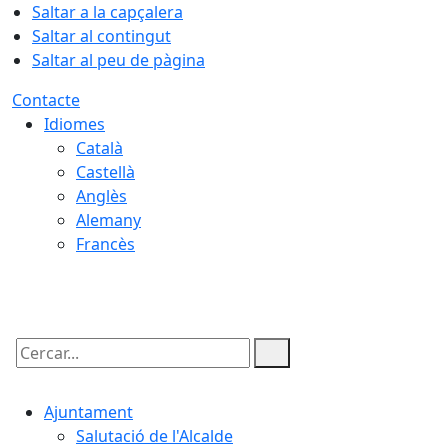
Saltar a la capçalera
Saltar al contingut
Saltar al peu de pàgina
Contacte
Idiomes
Català
Castellà
Anglès
Alemany
Francès
07.08.2026 | 05:15
Cercar:
Ajuntament
Salutació de l'Alcalde