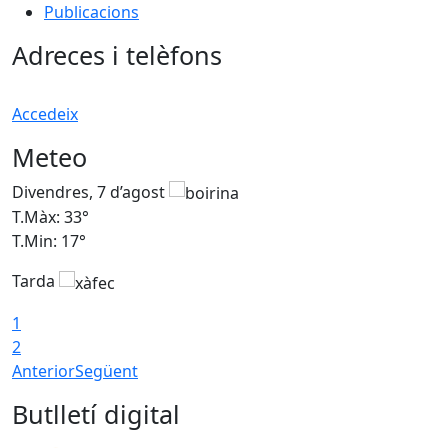
Publicacions
Adreces i telèfons
Accedeix
Meteo
Divendres, 7 d’agost
D
T.Màx: 33°
T
T.Min: 17°
T
Tarda
T
1
2
Anterior
Següent
Butlletí digital