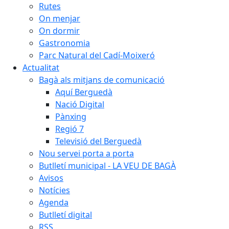
Rutes
On menjar
On dormir
Gastronomia
Parc Natural del Cadí-Moixeró
Actualitat
Bagà als mitjans de comunicació
Aquí Berguedà
Nació Digital
Pànxing
Regió 7
Televisió del Berguedà
Nou servei porta a porta
Butlletí municipal - LA VEU DE BAGÀ
Avisos
Notícies
Agenda
Butlletí digital
RSS