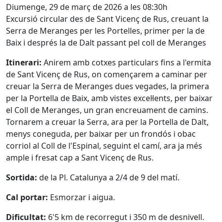
Diumenge, 29 de març de 2026 a les 08:30h
Excursió circular des de Sant Vicenç de Rus, creuant la
Serra de Meranges per les Portelles, primer per la de
Baix i després la de Dalt passant pel coll de Meranges
Itinerari:
Anirem amb cotxes particulars fins a l'ermita
de Sant Vicenç de Rus, on començarem a caminar per
creuar la Serra de Meranges dues vegades, la primera
per la Portella de Baix, amb vistes excel·lents, per baixar
el Coll de Meranges, un gran encreuament de camins.
Tornarem a creuar la Serra, ara per la Portella de Dalt,
menys coneguda, per baixar per un frondós i obac
corriol al Coll de l'Espinal, seguint el camí, ara ja més
ample i fresat cap a Sant Vicenç de Rus.
Sortida:
de la Pl. Catalunya a 2/4 de 9 del matí.
Cal portar:
Esmorzar i aigua.
Dificultat:
6'5 km de recorregut i 350 m de desnivell.