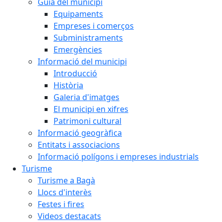
Guia del municipi
Equipaments
Empreses i comerços
Subministraments
Emergències
Informació del municipi
Introducció
Història
Galeria d'imatges
El municipi en xifres
Patrimoni cultural
Informació geogràfica
Entitats i associacions
Informació polígons i empreses industrials
Turisme
Turisme a Bagà
Llocs d'interès
Festes i fires
Videos destacats