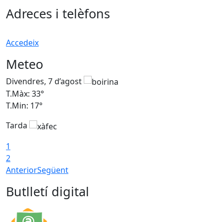
Adreces i telèfons
Accedeix
Meteo
Divendres, 7 d’agost
D
T.Màx: 33°
T
T.Min: 17°
T
Tarda
T
1
2
Anterior
Següent
Butlletí digital