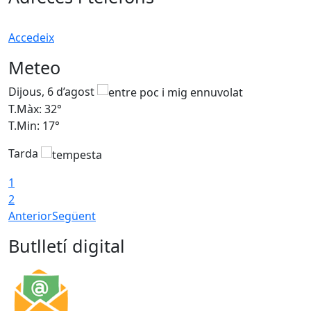
Accedeix
Meteo
Dijous, 6 d’agost
D
T.Màx: 32°
T
T.Min: 17°
T
Tarda
T
1
2
Anterior
Següent
Butlletí digital