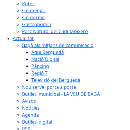
Rutes
On menjar
On dormir
Gastronomia
Parc Natural del Cadí-Moixeró
Actualitat
Bagà als mitjans de comunicació
Aquí Berguedà
Nació Digital
Pànxing
Regió 7
Televisió del Berguedà
Nou servei porta a porta
Butlletí municipal - LA VEU DE BAGÀ
Avisos
Notícies
Agenda
Butlletí digital
RSS