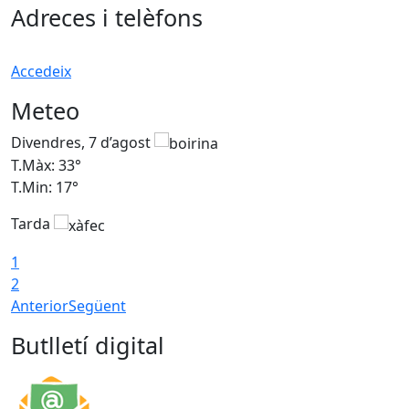
Adreces i telèfons
Accedeix
Meteo
Divendres, 7 d’agost
D
T.Màx: 33°
T
T.Min: 17°
T
Tarda
T
1
2
Anterior
Següent
Butlletí digital