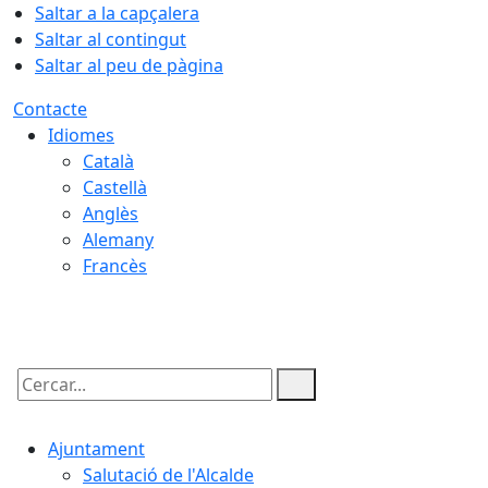
Saltar a la capçalera
Saltar al contingut
Saltar al peu de pàgina
Contacte
Idiomes
Català
Castellà
Anglès
Alemany
Francès
07.08.2026 | 07:14
Cercar:
Ajuntament
Salutació de l'Alcalde