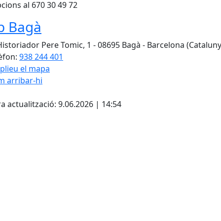
pcions al 670 30 49 72
b Bagà
Historiador Pere Tomic, 1 - 08695 Bagà - Barcelona (Cataluny
èfon:
938 244 401
plieu el mapa
 arribar-hi
Leaflet
| ©
OpenStreetMap
con
cebook
X
a actualització: 9.06.2026 | 14:54