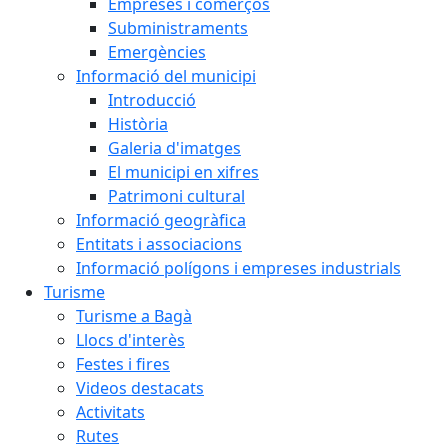
Empreses i comerços
Subministraments
Emergències
Informació del municipi
Introducció
Història
Galeria d'imatges
El municipi en xifres
Patrimoni cultural
Informació geogràfica
Entitats i associacions
Informació polígons i empreses industrials
Turisme
Turisme a Bagà
Llocs d'interès
Festes i fires
Videos destacats
Activitats
Rutes