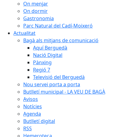
On menjar
On dormir
Gastronomia
Parc Natural del Cadí-Moixeró
Actualitat
Bagà als mitjans de comunicació
Aquí Berguedà
Nació Digital
Pànxing
Regió 7
Televisió del Berguedà
Nou servei porta a porta
Butlletí municipal - LA VEU DE BAGÀ
Avisos
Notícies
Agenda
Butlletí digital
RSS
Hemeroteca