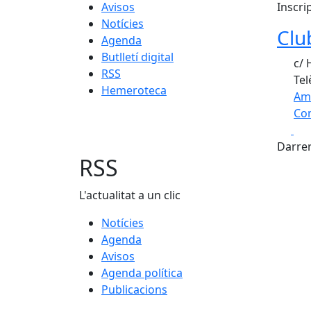
Avisos
Inscri
Notícies
Clu
Agenda
Butlletí digital
c/ 
RSS
Tel
Hemeroteca
Am
Com
Fa
+
Darrer
−
RSS
L'actualitat a un clic
Notícies
Agenda
Avisos
Agenda política
Publicacions