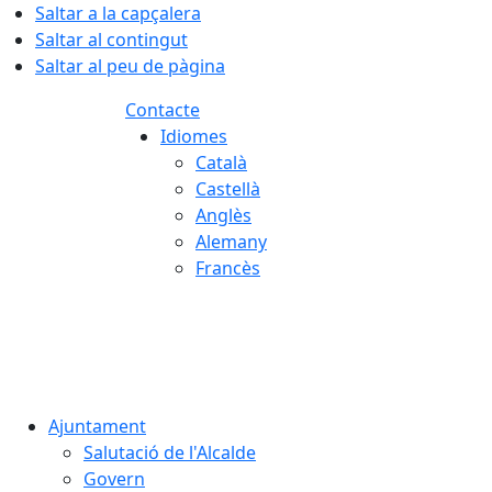
Saltar a la capçalera
Saltar al contingut
Saltar al peu de pàgina
Contacte
Idiomes
Català
Castellà
Anglès
Alemany
Francès
08.08.2026 | 12:14
Ajuntament
Salutació de l'Alcalde
Govern