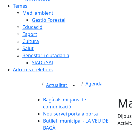
Temes
Medi ambient
Gestió Forestal
Educació
Esport
Cultura
Salut
Benestar i ciutadania
SIAD i SAI
Adreces i telèfons
Agenda
Actualitat
Ma
Bagà als mitjans de
comunicació
Nou servei porta a porta
Dijous
Butlletí municipal - LA VEU DE
Activit
BAGÀ