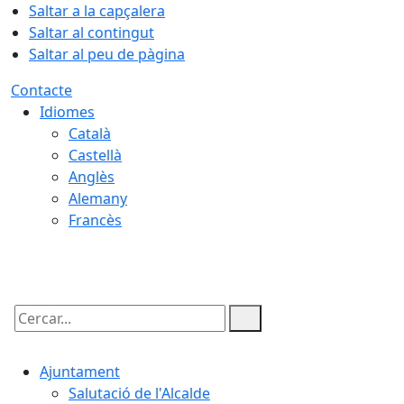
Saltar a la capçalera
Saltar al contingut
Saltar al peu de pàgina
Contacte
Idiomes
Català
Castellà
Anglès
Alemany
Francès
07.08.2026 | 07:42
Cercar:
Ajuntament
Salutació de l'Alcalde