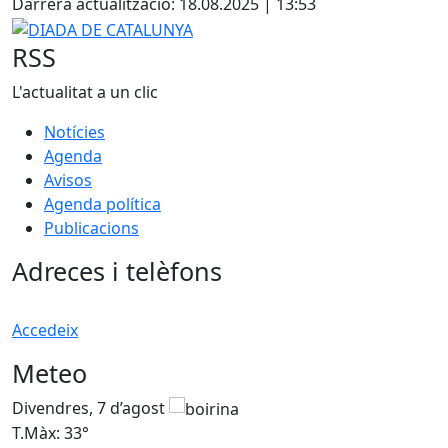
Darrera actualització: 18.08.2025 | 13:53
DIADA DE CATALUNYA
RSS
L'actualitat a un clic
Notícies
Agenda
Avisos
Agenda política
Publicacions
Adreces i telèfons
Accedeix
Meteo
Divendres, 7 d’agost
D
T.Màx: 33°
T