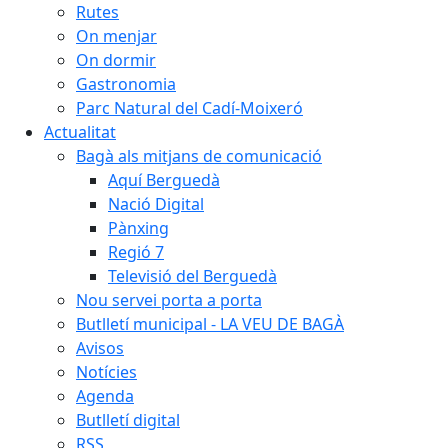
Rutes
On menjar
On dormir
Gastronomia
Parc Natural del Cadí-Moixeró
Actualitat
Bagà als mitjans de comunicació
Aquí Berguedà
Nació Digital
Pànxing
Regió 7
Televisió del Berguedà
Nou servei porta a porta
Butlletí municipal - LA VEU DE BAGÀ
Avisos
Notícies
Agenda
Butlletí digital
RSS