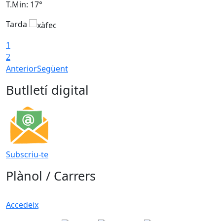
T.Min: 17°
T
Tarda
T
1
2
Anterior
Següent
Butlletí digital
Subscriu-te
Plànol / Carrers
Accedeix