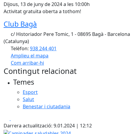
Dijous, 13 de juny de 2024 a les 10:00h
Activitat gratuïta oberta a tothom!
Club Bagà
c/ Historiador Pere Tomic, 1 - 08695 Bagà - Barcelona
(Catalunya)
Telèfon:
938 244 401
Amplieu el mapa
Com arribar-hi
Leaflet
| ©
OpenStreetMap
contributors
Contingut relacionat
+
Temes
−
Esport
Salut
Benestar i ciutadania
Facebook
X
Darrera actualització: 9.01.2024 | 12:12
Caminades saludables 2024