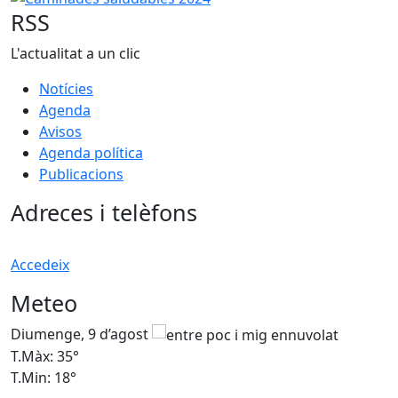
RSS
L'actualitat a un clic
Notícies
Agenda
Avisos
Agenda política
Publicacions
Adreces i telèfons
Accedeix
Meteo
Diumenge, 9 d’agost
D
T.Màx: 35°
T
T.Min: 18°
T