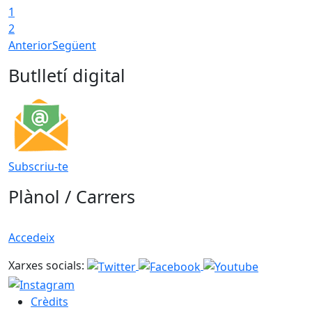
1
T
2
Anterior
Següent
Butlletí digital
Subscriu-te
Plànol / Carrers
Accedeix
Xarxes socials:
Crèdits